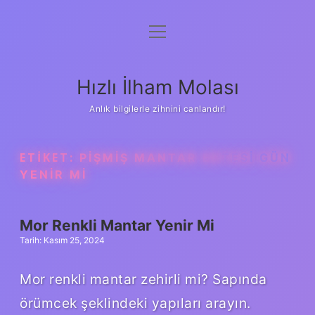
menüyü
Anasayfa
aç
Gizlilik Politikası
Hızlı İlham Molası
Yasal Uyarı
Anlık bilgilerle zihnini canlandır!
Hakkımızda
ETIKET:
PIŞMIŞ MANTAR ERTESI GÜN
YENIR MI
Mor Renkli Mantar Yenir Mi
Tarih: Kasım 25, 2024
Mor renkli mantar zehirli mi? Sapında
örümcek şeklindeki yapıları arayın.