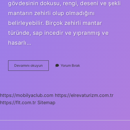
gövdesinin dokusu, rengi, deseni ve şekli
mantarın zehirli olup olmadığını
belirleyebilir. Birçok zehirli mantar
türünde, sap incedir ve yıpranmış ve
hasarlı…
Mor
Devamını okuyun
Yorum Bırak
Renkli
Mantar
Yenir
Mi
https://mobilyaclub.com
https://elrevaturizm.com.tr
https://flt.com.tr
Sitemap