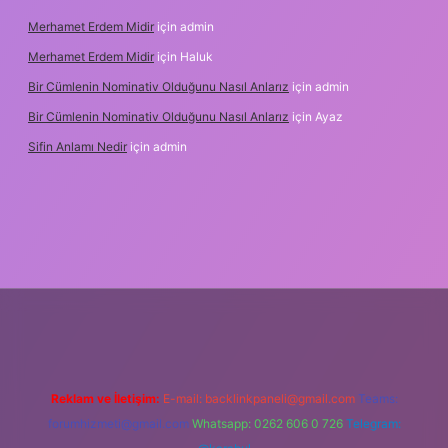
Merhamet Erdem Midir
için
admin
Merhamet Erdem Midir
için
Haluk
Bir Cümlenin Nominativ Olduğunu Nasıl Anlarız
için
admin
Bir Cümlenin Nominativ Olduğunu Nasıl Anlarız
için
Ayaz
Sifin Anlamı Nedir
için
admin
e
Reklam ve İletişim:
E-mail:
backlinkpaneli@gmail.com
Teams:
forumhizmeti@gmail.com
Whatsapp: 0262 606 0 726
Telegram: