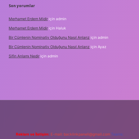
Son yorumlar
Merhamet Erdem Midir
için
admin
Merhamet Erdem Midir
için
Haluk
Bir Cümlenin Nominativ Olduğunu Nasıl Anlarız
için
admin
Bir Cümlenin Nominativ Olduğunu Nasıl Anlarız
için
Ayaz
Sifin Anlamı Nedir
için
admin
e
Reklam ve İletişim:
E-mail:
backlinkpaneli@gmail.com
Teams: