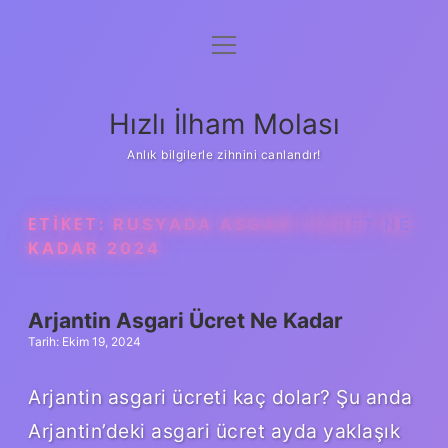
menüyü
Anasayfa
aç
Gizlilik Politikası
Hızlı İlham Molası
Yasal Uyarı
Anlık bilgilerle zihnini canlandır!
Hakkımızda
ETIKET:
RUSYADA ASGARI ÜCRET NE
KADAR 2024
Arjantin Asgari Ücret Ne Kadar
Tarih: Ekim 19, 2024
Arjantin asgari ücreti kaç dolar? Şu anda
Arjantin’deki asgari ücret ayda yaklaşık