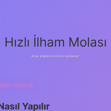
Hızlı İlham Molası
Anlık bilgilerle zihnini canlandır!
SIL YAPILIR
asıl Yapılır