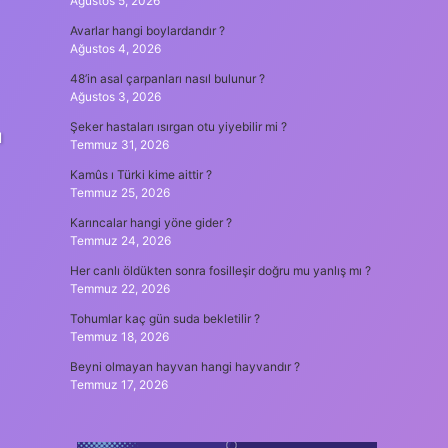
Ağustos 5, 2026
Avarlar hangi boylardandır ?
Ağustos 4, 2026
48’in asal çarpanları nasıl bulunur ?
Ağustos 3, 2026
Şeker hastaları ısırgan otu yiyebilir mi ?
ı
Temmuz 31, 2026
Kamûs ı Türki kime aittir ?
Temmuz 25, 2026
Karıncalar hangi yöne gider ?
Temmuz 24, 2026
Her canlı öldükten sonra fosilleşir doğru mu yanlış mı ?
Temmuz 22, 2026
Tohumlar kaç gün suda bekletilir ?
Temmuz 18, 2026
Beyni olmayan hayvan hangi hayvandır ?
Temmuz 17, 2026