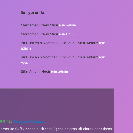
Son yorumlar
Merhamet Erdem Midir
için
admin
Merhamet Erdem Midir
için
Haluk
Bir Cümlenin Nominativ Olduğunu Nasıl Anlarız
için
admin
Bir Cümlenin Nominativ Olduğunu Nasıl Anlarız
için
Ayaz
Sifin Anlamı Nedir
için
admin
6 0 726
Telegram: @karabul
ermektedir. Bu nedenle, sitedeki içerikleri proaktif olarak denetleme