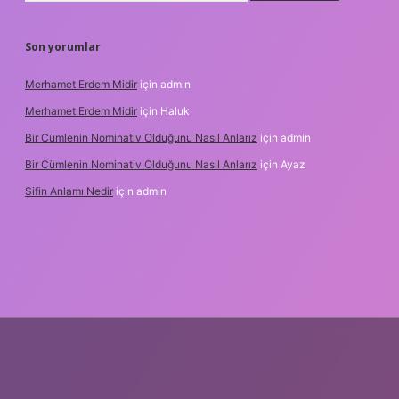
Son yorumlar
Merhamet Erdem Midir
için
admin
Merhamet Erdem Midir
için
Haluk
Bir Cümlenin Nominativ Olduğunu Nasıl Anlarız
için
admin
Bir Cümlenin Nominativ Olduğunu Nasıl Anlarız
için
Ayaz
Sifin Anlamı Nedir
için
admin
ş
tulipbet.online