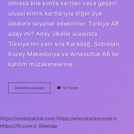
olmasa bile kimlik kartları veya geçerli
ulusal kimlik kartlarıyla diğer üye
ülkelere seyahat edebilirler. Türkiye AB
aday mı? Aday ülkeler arasında
Türkiye’nin yanı sıra Karadağ, Sırbistan,
Kuzey Makedonya ve Arnavutluk AB ile
katılım müzakerelerine…
Türkiye
Devamını okuyun
10 Yorum
Ab
Üyesi
Olacak
Mı
https://mobilyaclub.com
https://elrevaturizm.com.tr
https://flt.com.tr
Sitemap