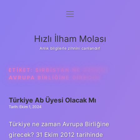
menüyü
Anasayfa
aç
Gizlilik Politikası
Hızlı İlham Molası
Yasal Uyarı
Anlık bilgilerle zihnini canlandır!
Hakkımızda
ETIKET:
SIRBISTAN NE ZAMAN
AVRUPA BIRLIĞINE GIRECEK
Türkiye Ab Üyesi Olacak Mı
Tarih: Ekim 1, 2024
Türkiye ne zaman Avrupa Birliğine
girecek? 31 Ekim 2012 tarihinde