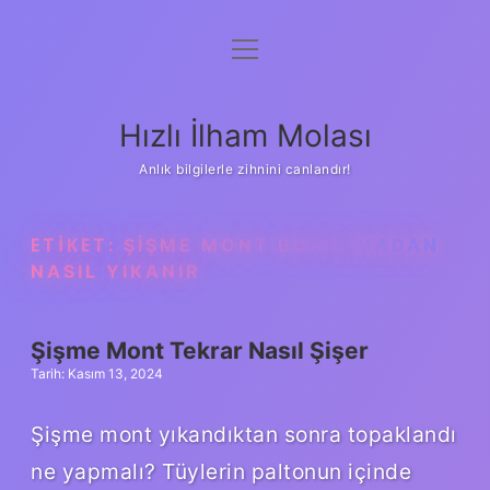
menüyü
Anasayfa
aç
Gizlilik Politikası
Hızlı İlham Molası
Yasal Uyarı
Anlık bilgilerle zihnini canlandır!
Hakkımızda
ETIKET:
ŞIŞME MONT BOZULMADAN
NASIL YIKANIR
Şişme Mont Tekrar Nasıl Şişer
Tarih: Kasım 13, 2024
Şişme mont yıkandıktan sonra topaklandı
ne yapmalı? Tüylerin paltonun içinde