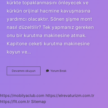
kürkte topaklanmasını önleyecek ve
kürkün orijinal hacmine kavuşmasına
yardımcı olacaktır. Sönen şişme mont
nasıl düzeltilir? Tek yapmanız gereken
onu bir kurutma makinesine atmak.
Kapitone ceketi kurutma makinesine
koyun ve…
Şişme
Devamını okuyun
Yorum Bırak
Mont
Tekrar
Nasıl
Şişer
https://mobilyaclub.com
https://elrevaturizm.com.tr
https://flt.com.tr
Sitemap