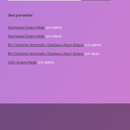
Son yorumlar
Merhamet Erdem Midir
için
admin
Merhamet Erdem Midir
için
Haluk
Bir Cümlenin Nominativ Olduğunu Nasıl Anlarız
için
admin
Bir Cümlenin Nominativ Olduğunu Nasıl Anlarız
için
Ayaz
Sifin Anlamı Nedir
için
admin
giriş
tulipbet.online