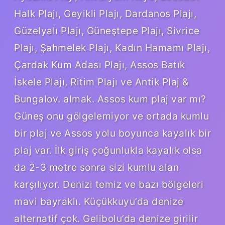
Halk Plajı, Geyikli Plajı, Dardanos Plajı,
Güzelyalı Plajı, Güneştepe Plajı, Sivrice
Plajı, Şahmelek Plajı, Kadın Hamamı Plajı,
Çardak Kum Adası Plajı, Assos Batık
İskele Plajı, Ritim Plajı ve Antik Plaj &
Bungalov. almak. Assos kum plaj var mı?
Güneş onu gölgelemiyor ve ortada kumlu
bir plaj ve Assos yolu boyunca kayalık bir
plaj var. İlk giriş çoğunlukla kayalık olsa
da 2-3 metre sonra sizi kumlu alan
karşılıyor. Denizi temiz ve bazı bölgeleri
mavi bayraklı. Küçükkuyu’da denize
alternatif çok. Gelibolu’da denize girilir