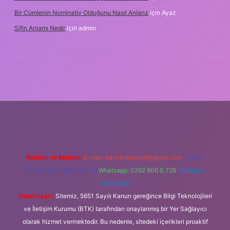
Bir Cümlenin Nominativ Olduğunu Nasıl Anlarız
için
Ayaz
Sifin Anlamı Nedir
için
admin
ne
Reklam ve İletişim:
E-mail:
backlinkpaneli@gmail.com
Teams:
forumhizmeti@gmail.com
Whatsapp: 0262 606 0 726
Telegram:
@karabul
Yasal Uyarı:
Sitemiz, 5651 Sayılı Kanun gereğince Bilgi Teknolojileri
ve İletişim Kurumu (BTK) tarafından onaylanmış bir Yer Sağlayıcı
olarak hizmet vermektedir. Bu nedenle, sitedeki içerikleri proaktif