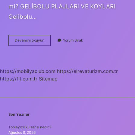
mi? GELİBOLU PLAJLARI VE KOYLARI
Gelibolu…
Çanakkalede
Devamını okuyun
Yorum Bırak
Denize
Nereden
Girilir
https://mobilyaclub.com
https://elrevaturizm.com.tr
https://flt.com.tr
Sitemap
SIDEBAR
Son Yazılar
Toplayıcılık lisansı nedir ?
Ağustos 8, 2026