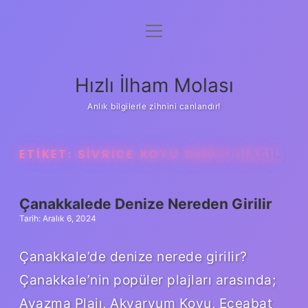
menüyü
Anasayfa
aç
Gizlilik Politikası
Hızlı İlham Molası
Yasal Uyarı
Anlık bilgilerle zihnini canlandır!
Hakkımızda
ETIKET:
SIVRICE KOYU DENIZI NASIL
Çanakkalede Denize Nereden Girilir
Tarih: Aralık 6, 2024
Çanakkale’de denize nerede girilir?
Çanakkale’nin popüler plajları arasında;
Ayazma Plajı, Akvaryum Koyu, Eceabat