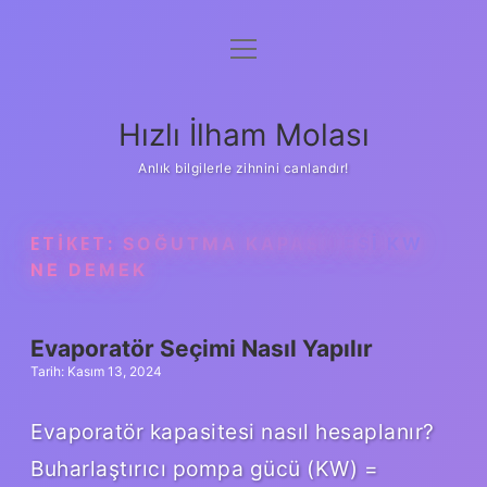
menüyü
Anasayfa
aç
Gizlilik Politikası
Hızlı İlham Molası
Yasal Uyarı
Anlık bilgilerle zihnini canlandır!
Hakkımızda
ETIKET:
SOĞUTMA KAPASITESI KW
NE DEMEK
Evaporatör Seçimi Nasıl Yapılır
Tarih: Kasım 13, 2024
Evaporatör kapasitesi nasıl hesaplanır?
Buharlaştırıcı pompa gücü (KW) =