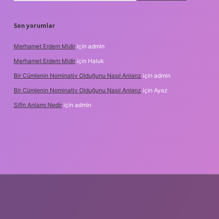
Son yorumlar
Merhamet Erdem Midir
için
admin
Merhamet Erdem Midir
için
Haluk
Bir Cümlenin Nominativ Olduğunu Nasıl Anlarız
için
admin
Bir Cümlenin Nominativ Olduğunu Nasıl Anlarız
için
Ayaz
Sifin Anlamı Nedir
için
admin
riş
tulipbet.online