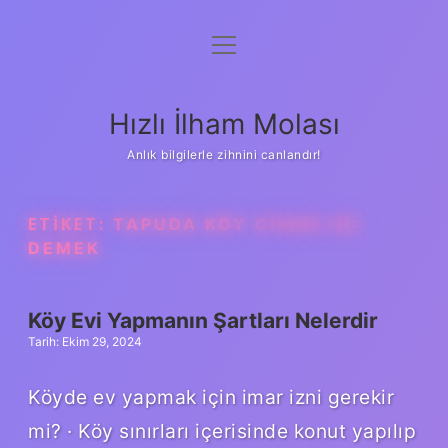
menüyü
Anasayfa
aç
Gizlilik Politikası
Hızlı İlham Molası
Yasal Uyarı
Anlık bilgilerle zihnini canlandır!
Hakkımızda
ETIKET:
TAPUDA KÖY CIVARI NE
DEMEK
Köy Evi Yapmanın Şartları Nelerdir
Tarih: Ekim 29, 2024
Köyde ev yapmak için imar izni gerekir
mi? · Köy sınırları içerisinde konut yapılıp