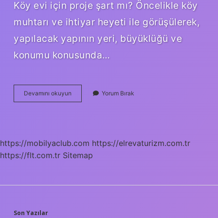
Köy evi için proje şart mı? Öncelikle köy
muhtarı ve ihtiyar heyeti ile görüşülerek,
yapılacak yapının yeri, büyüklüğü ve
konumu konusunda…
Köy
Devamını okuyun
Yorum Bırak
Evi
Yapmanın
Şartları
Nelerdir
https://mobilyaclub.com
https://elrevaturizm.com.tr
https://flt.com.tr
Sitemap
Son Yazılar