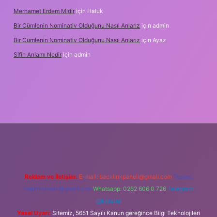
Merhamet Erdem Midir
için
Haluk
Bir Cümlenin Nominativ Olduğunu Nasıl Anlarız
için
admin
Bir Cümlenin Nominativ Olduğunu Nasıl Anlarız
için
Ayaz
Sifin Anlamı Nedir
için
admin
hiltonbet güncel giriş
tulipbet.online
Reklam ve İletişim:
E-mail:
backlinkpaneli@gmail.com
Teams:
forumhizmeti@gmail.com
Whatsapp: 0262 606 0 726
Telegram:
@karabul
Yasal Uyarı:
Sitemiz, 5651 Sayılı Kanun gereğince Bilgi Teknolojileri