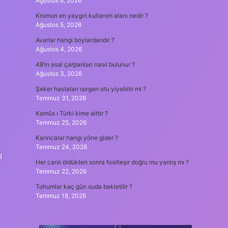
Ağustos 6, 2026
Kromun en yaygın kullanım alanı nedir ?
Ağustos 5, 2026
Avarlar hangi boylardandır ?
Ağustos 4, 2026
48’in asal çarpanları nasıl bulunur ?
Ağustos 3, 2026
Şeker hastaları ısırgan otu yiyebilir mi ?
Temmuz 31, 2026
Kamûs ı Türki kime aittir ?
Temmuz 25, 2026
Karıncalar hangi yöne gider ?
Temmuz 24, 2026
ı
Her canlı öldükten sonra fosilleşir doğru mu yanlış mı ?
Temmuz 22, 2026
Tohumlar kaç gün suda bekletilir ?
Temmuz 18, 2026