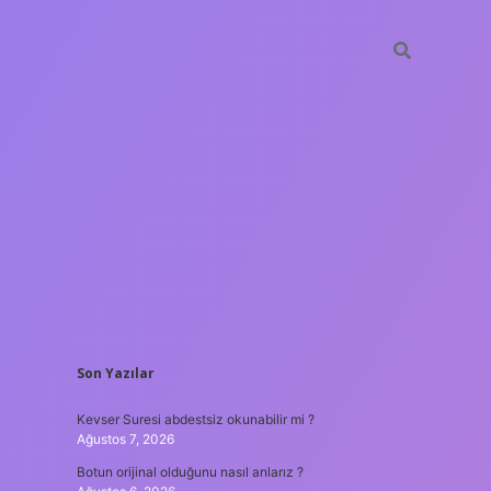
SIDEBAR
Son Yazılar
hiltonbet güncel giriş
tulipbe
Kevser Suresi abdestsiz okunabilir mi ?
Ağustos 7, 2026
Botun orijinal olduğunu nasıl anlarız ?