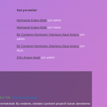
Son yorumlar
Merhamet Erdem Midir
için
admin
Merhamet Erdem Midir
için
Haluk
Bir Cümlenin Nominativ Olduğunu Nasıl Anlarız
için
admin
Bir Cümlenin Nominativ Olduğunu Nasıl Anlarız
için
Ayaz
Sifin Anlamı Nedir
için
admin
6 0 726
Telegram: @karabul
ermektedir. Bu nedenle, sitedeki içerikleri proaktif olarak denetleme