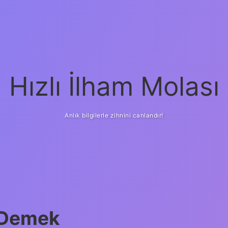
Hızlı İlham Molası
Anlık bilgilerle zihnini canlandır!
e Demek