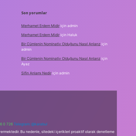
Son yorumlar
Merhamet Erdem Midir
için
admin
Merhamet Erdem Midir
için
Haluk
Bir Cümlenin Nominativ Olduğunu Nasıl Anlarız
için
admin
Bir Cümlenin Nominativ Olduğunu Nasıl Anlarız
için
Ayaz
Sifin Anlamı Nedir
için
admin
6 0 726
Telegram: @karabul
ermektedir. Bu nedenle, sitedeki içerikleri proaktif olarak denetleme