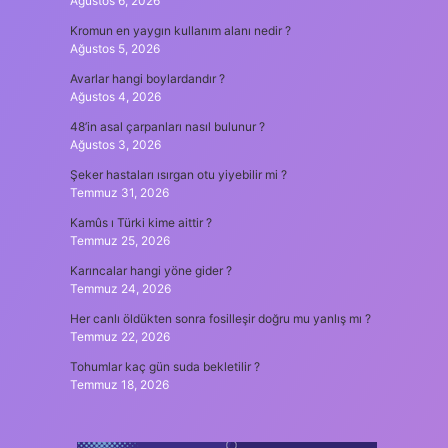
Ağustos 6, 2026
Kromun en yaygın kullanım alanı nedir ?
Ağustos 5, 2026
Avarlar hangi boylardandır ?
Ağustos 4, 2026
48’in asal çarpanları nasıl bulunur ?
Ağustos 3, 2026
Şeker hastaları ısırgan otu yiyebilir mi ?
Temmuz 31, 2026
Kamûs ı Türki kime aittir ?
Temmuz 25, 2026
Karıncalar hangi yöne gider ?
Temmuz 24, 2026
Her canlı öldükten sonra fosilleşir doğru mu yanlış mı ?
Temmuz 22, 2026
Tohumlar kaç gün suda bekletilir ?
Temmuz 18, 2026