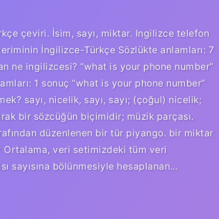
e çeviri. İsim, sayı, miktar. Ingilizce telefon
riminin İngilizce-Türkçe Sözlükte anlamları: 7
an ne ingilizcesi? “what is your phone number”
nlamları: 1 sonuç “what is your phone number”
k? sayı, nicelik, sayı, sayı; (çoğul) nicelik;
arak bir sözcüğün biçimidir; müzik parçası.
arafından düzenlenen bir tür piyango. bir miktar
 Ortalama, veri setimizdeki tüm veri
tası sayısına bölünmesiyle hesaplanan…