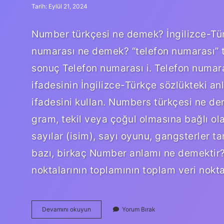
Tarih: Eylül 21, 2024
Number türkçesi ne demek? İngilizce-Türkç
numarası ne demek? “telefon numarası” te
sonuç Telefon numarası i. Telefon numar
ifadesinin İngilizce-Türkçe sözlükteki a
ifadesini kullan. Numbers türkçesi ne deme
gram, tekil veya çoğul olmasına bağlı ol
sayılar (isim), sayı oyunu, gangsterler t
bazı, birkaç Number anlamı ne demektir?
noktalarının toplamının toplam veri nok
Phone
Devamını okuyun
Yorum Bırak
Number