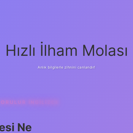
Hızlı İlham Molası
Anlık bilgilerle zihnini canlandır!
ORULUR INGILIZCE
esi Ne