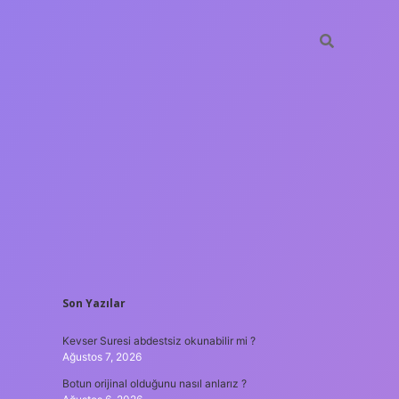
SIDEBAR
Son Yazılar
hiltonbet güncel giriş
tulipbet.online
Kevser Suresi abdestsiz okunabilir mi ?
Ağustos 7, 2026
Botun orijinal olduğunu nasıl anlarız ?