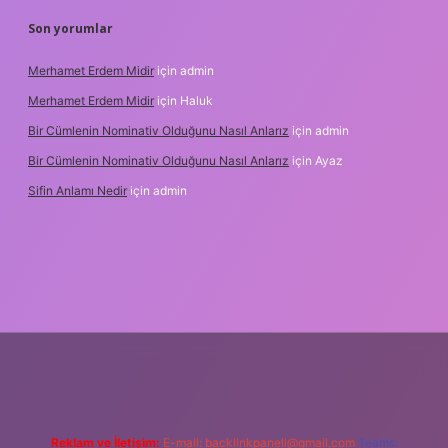
Son yorumlar
Merhamet Erdem Midir
için
admin
Merhamet Erdem Midir
için
Haluk
Bir Cümlenin Nominativ Olduğunu Nasıl Anlarız
için
admin
Bir Cümlenin Nominativ Olduğunu Nasıl Anlarız
için
Ayaz
Sifin Anlamı Nedir
için
admin
Reklam ve İletişim:
E-mail:
backlinkpaneli@gmail.com
Teams: