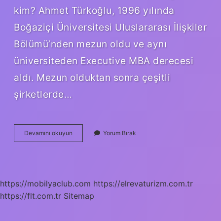
kim? Ahmet Türkoğlu, 1996 yılında
Boğaziçi Üniversitesi Uluslararası İlişkiler
Bölümü’nden mezun oldu ve aynı
üniversiteden Executive MBA derecesi
aldı. Mezun olduktan sonra çeşitli
şirketlerde…
Türk
Devamını okuyun
Yorum Bırak
Petrol
Genel
Müdürü
Kim
https://mobilyaclub.com
https://elrevaturizm.com.tr
https://flt.com.tr
Sitemap