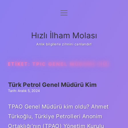
menüyü
Anasayfa
aç
Gizlilik Politikası
Hızlı İlham Molası
Yasal Uyarı
Anlık bilgilerle zihnini canlandır!
Hakkımızda
ETIKET:
TPIC GENEL MÜDÜRÜ KIM
Türk Petrol Genel Müdürü Kim
Tarih: Aralık 5, 2024
TPAO Genel Müdürü kim oldu? Ahmet
Türkoğlu, Türkiye Petrolleri Anonim
Ortaklığı’nın (TPAO) Yönetim Kurulu