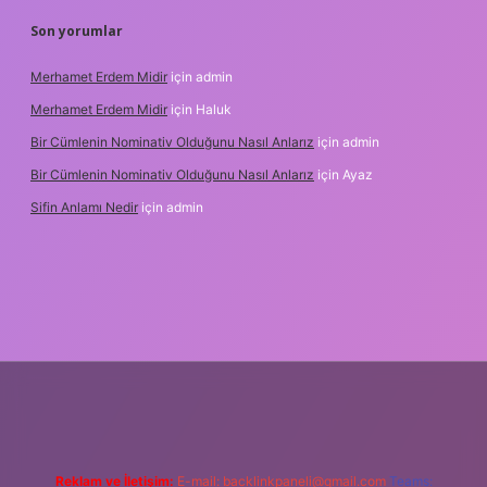
Son yorumlar
Merhamet Erdem Midir
için
admin
Merhamet Erdem Midir
için
Haluk
Bir Cümlenin Nominativ Olduğunu Nasıl Anlarız
için
admin
Bir Cümlenin Nominativ Olduğunu Nasıl Anlarız
için
Ayaz
Sifin Anlamı Nedir
için
admin
giriş
tulipbet.online
Reklam ve İletişim:
E-mail:
backlinkpaneli@gmail.com
Teams: