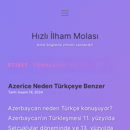
menüyü
Anasayfa
aç
Gizlilik Politikası
Hızlı İlham Molası
Yasal Uyarı
Anlık bilgilerle zihnini canlandır!
Hakkımızda
ETIKET:
TÜRKLERIN ILK DILI NEDIR
Azerice Neden Türkçeye Benzer
Tarih: Kasım 18, 2024
Azerbaycan neden Türkçe konuşuyor?
Azerbaycan’ın Türkleşmesi 11. yüzyılda
Selçuklular döneminde ve 13. yüzyılda