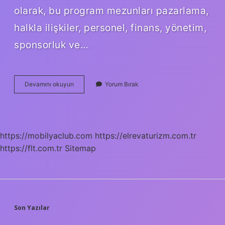
olarak, bu program mezunları pazarlama,
halkla ilişkiler, personel, finans, yönetim,
sponsorluk ve…
2
Devamını okuyun
Yorum Bırak
Yıllık
Besyo
Bölümleri
Nelerdir
https://mobilyaclub.com
https://elrevaturizm.com.tr
https://flt.com.tr
Sitemap
SIDEBAR
Son Yazılar