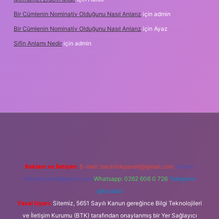
Bir Cümlenin Nominativ Olduğunu Nasıl Anlarız
için
admin
Bir Cümlenin Nominativ Olduğunu Nasıl Anlarız
için
Ayaz
Sifin Anlamı Nedir
için
admin
ne
Reklam ve İletişim:
E-mail:
backlinkpaneli@gmail.com
Teams:
forumhizmeti@gmail.com
Whatsapp: 0262 606 0 726
Telegram:
@karabul
Yasal Uyarı:
Sitemiz, 5651 Sayılı Kanun gereğince Bilgi Teknolojileri
ve İletişim Kurumu (BTK) tarafından onaylanmış bir Yer Sağlayıcı