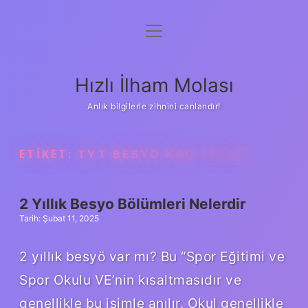
menüyü
Anasayfa
aç
Gizlilik Politikası
Hızlı İlham Molası
Yasal Uyarı
Anlık bilgilerle zihnini canlandır!
Hakkımızda
ETIKET:
TYT BESYO KAÇ YILLIK
2 Yıllık Besyo Bölümleri Nelerdir
Tarih: Şubat 11, 2025
2 yıllık besyö var mı? Bu “Spor Eğitimi ve
Spor Okulu VE’nin kısaltmasıdır ve
genellikle bu isimle anılır. Okul genellikle