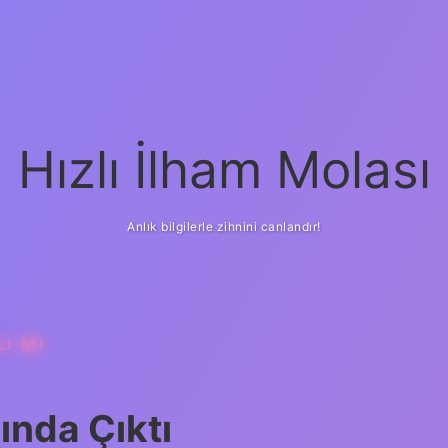
Hızlı İlham Molası
Anlık bilgilerle zihnini canlandır!
I MI
ında Çıktı