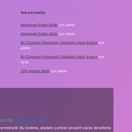
Son yorumlar
Merhamet Erdem Midir
için
admin
Merhamet Erdem Midir
için
Haluk
Bir Cümlenin Nominativ Olduğunu Nasıl Anlarız
için
admin
Bir Cümlenin Nominativ Olduğunu Nasıl Anlarız
için
Ayaz
Sifin Anlamı Nedir
için
admin
6 0 726
Telegram: @karabul
ermektedir. Bu nedenle, sitedeki içerikleri proaktif olarak denetleme