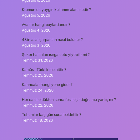
Ağustos 6, 2026
Kromun en yaygın kullanım alanı nedir ?
Ağustos 5, 2026
Avarlar hangi boylardandır ?
Ağustos 4, 2026
48’in asal çarpanları nasıl bulunur ?
Ağustos 3, 2026
Şeker hastaları ısırgan otu yiyebilir mi ?
Temmuz 31, 2026
Kamûs ı Türki kime aittir ?
Temmuz 25, 2026
Karıncalar hangi yöne gider ?
Temmuz 24, 2026
Her canlı öldükten sonra fosilleşir doğru mu yanlış mı ?
Temmuz 22, 2026
Tohumlar kaç gün suda bekletilir ?
Temmuz 18, 2026