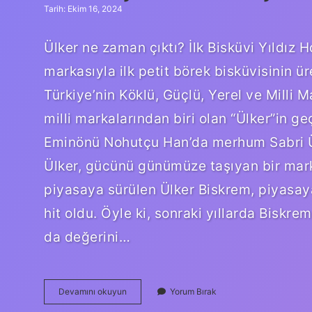
Tarih: Ekim 16, 2024
Ülker ne zaman çıktı? İlk Bisküvi Yıldız 
markasıyla ilk petit börek bisküvisinin ür
Türkiye’nin Köklü, Güçlü, Yerel ve Milli M
milli markalarından biri olan “Ülker”in g
Eminönü Nohutçu Han’da merhum Sabri Ül
Ülker, gücünü günümüze taşıyan bir marka
piyasaya sürülen Ülker Biskrem, piyasay
hit oldu. Öyle ki, sonraki yıllarda Biskr
da değerini…
Ülker
Devamını okuyun
Yorum Bırak
Çikolata