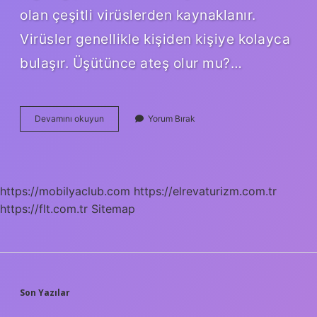
olan çeşitli virüslerden kaynaklanır.
Virüsler genellikle kişiden kişiye kolayca
bulaşır. Üşütünce ateş olur mu?…
Üşütmeden
Devamını okuyun
Yorum Bırak
Dolayı
Ateş
Olur
Mu
https://mobilyaclub.com
https://elrevaturizm.com.tr
https://flt.com.tr
Sitemap
SIDEBAR
Son Yazılar