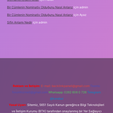
Bir Cümlenin Nominativ Olduğunu Nasıl Anlarız
için
admin
Bir Cümlenin Nominativ Olduğunu Nasıl Anlarız
için
Ayaz
Sifin Anlamı Nedir
için
admin
 giriş
tulipbet.online
Reklam ve İletişim:
E-mail:
backlinkpaneli@gmail.com
Teams:
forumhizmeti@gmail.com
Whatsapp: 0262 606 0 726
Telegram:
@karabul
Yasal Uyarı:
Sitemiz, 5651 Sayılı Kanun gereğince Bilgi Teknolojileri
ve İletişim Kurumu (BTK) tarafından onaylanmış bir Yer Sağlayıcı