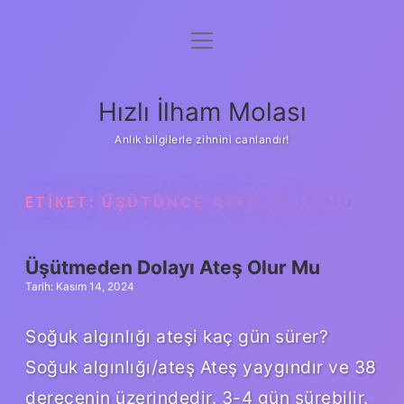
menüyü
Anasayfa
aç
Gizlilik Politikası
Hızlı İlham Molası
Yasal Uyarı
Anlık bilgilerle zihnini canlandır!
Hakkımızda
ETIKET:
ÜŞÜTÜNCE ATEŞ OLUR MU
Üşütmeden Dolayı Ateş Olur Mu
Tarih: Kasım 14, 2024
Soğuk algınlığı ateşi kaç gün sürer?
Soğuk algınlığı/ateş Ateş yaygındır ve 38
derecenin üzerindedir. 3-4 gün sürebilir.