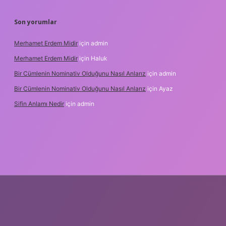
Son yorumlar
Merhamet Erdem Midir
için
admin
Merhamet Erdem Midir
için
Haluk
Bir Cümlenin Nominativ Olduğunu Nasıl Anlarız
için
admin
Bir Cümlenin Nominativ Olduğunu Nasıl Anlarız
için
Ayaz
Sifin Anlamı Nedir
için
admin
hiltonbet güncel giriş
tulipbet.online