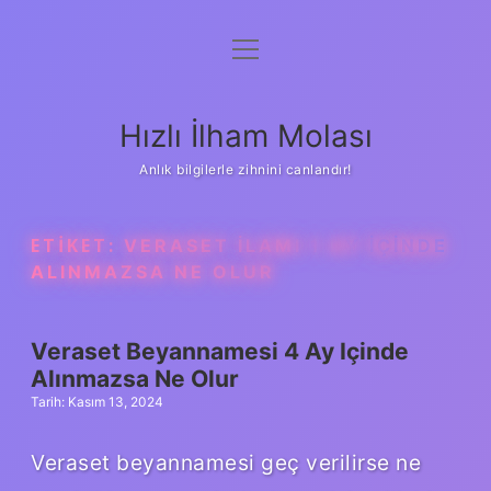
menüyü
Anasayfa
aç
Gizlilik Politikası
Hızlı İlham Molası
Yasal Uyarı
Anlık bilgilerle zihnini canlandır!
Hakkımızda
ETIKET:
VERASET ILAMI 1 AY IÇINDE
ALINMAZSA NE OLUR
Veraset Beyannamesi 4 Ay Içinde
Alınmazsa Ne Olur
Tarih: Kasım 13, 2024
Veraset beyannamesi geç verilirse ne