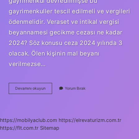
gayrimenkul devredilmişse bu
gayrimenkuller tescil edilmeli ve vergileri
ödenmelidir. Veraset ve intikal vergisi
beyannamesi gecikme cezası ne kadar
2024? Söz konusu ceza 2024 yılında 3
olacak. Ölen kişinin mal beyanı
verilmezse…
Veraset
Devamını okuyun
Yorum Bırak
Beyannamesi
4
Ay
Içinde
Alınmazsa
https://mobilyaclub.com
https://elrevaturizm.com.tr
Ne
https://flt.com.tr
Sitemap
Olur