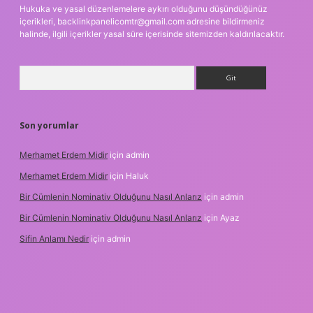
Hukuka ve yasal düzenlemelere aykırı olduğunu düşündüğünüz
içerikleri,
backlinkpanelicomtr@gmail.com
adresine bildirmeniz
halinde, ilgili içerikler yasal süre içerisinde sitemizden kaldırılacaktır.
Arama
Son yorumlar
Merhamet Erdem Midir
için
admin
Merhamet Erdem Midir
için
Haluk
Bir Cümlenin Nominativ Olduğunu Nasıl Anlarız
için
admin
Bir Cümlenin Nominativ Olduğunu Nasıl Anlarız
için
Ayaz
Sifin Anlamı Nedir
için
admin