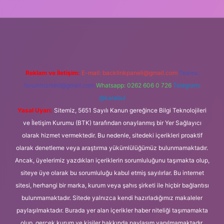
bet güncel giriş
tulipbet.online
Reklam ve İletişim:
E-mail:
backlinkpaneli@gmail.com
Teams:
forumhizmeti@gmail.com
Whatsapp: 0262 606 0 726
Telegram:
@karabul
Yasal Uyarı:
Sitemiz, 5651 Sayılı Kanun gereğince Bilgi Teknolojileri
ve İletişim Kurumu (BTK) tarafından onaylanmış bir Yer Sağlayıcı
olarak hizmet vermektedir. Bu nedenle, sitedeki içerikleri proaktif
olarak denetleme veya araştırma yükümlülüğümüz bulunmamaktadır.
Ancak, üyelerimiz yazdıkları içeriklerin sorumluluğunu taşımakta olup,
siteye üye olarak bu sorumluluğu kabul etmiş sayılırlar. Bu internet
sitesi, herhangi bir marka, kurum veya şahıs şirketi ile hiçbir bağlantısı
bulunmamaktadır. Sitede yalnızca kendi hazırladığımız makaleler
paylaşılmaktadır. Burada yer alan içerikler haber niteliği taşımamakta
olup, gerçek kurum ve kişiler hakkında paylaşım yapılmamaktadır.