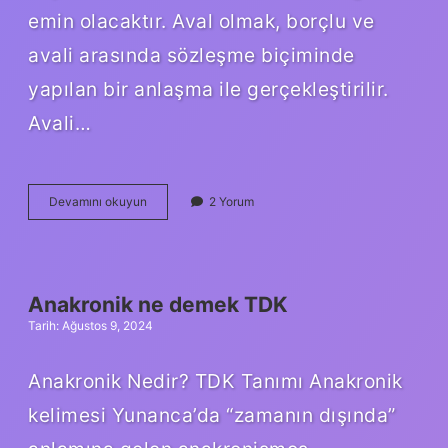
emin olacaktır. Aval olmak, borçlu ve
avali arasında sözleşme biçiminde
yapılan bir anlaşma ile gerçekleştirilir.
Avali…
Aval
Devamını okuyun
2 Yorum
olmak
ne
demek
Anakronik ne demek TDK
Tarih: Ağustos 9, 2024
Anakronik Nedir? TDK Tanımı Anakronik
kelimesi Yunanca’da “zamanın dışında”