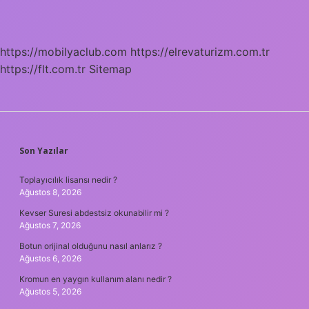
ne
demek
https://mobilyaclub.com
https://elrevaturizm.com.tr
https://flt.com.tr
Sitemap
SIDEBAR
Son Yazılar
Toplayıcılık lisansı nedir ?
Ağustos 8, 2026
Kevser Suresi abdestsiz okunabilir mi ?
Ağustos 7, 2026
Botun orijinal olduğunu nasıl anlarız ?
Ağustos 6, 2026
Kromun en yaygın kullanım alanı nedir ?
Ağustos 5, 2026