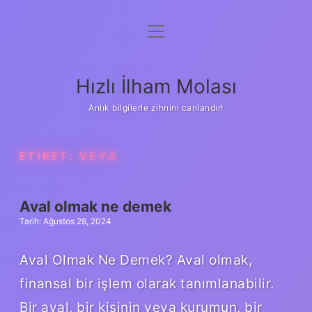
menüyü
Anasayfa
aç
Gizlilik Politikası
Hızlı İlham Molası
Yasal Uyarı
Anlık bilgilerle zihnini canlandır!
Hakkımızda
ETIKET:
VEYA
Aval olmak ne demek
Tarih: Ağustos 28, 2024
Aval Olmak Ne Demek? Aval olmak,
finansal bir işlem olarak tanımlanabilir.
Bir aval, bir kişinin veya kurumun, bir