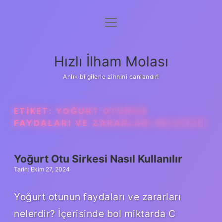
menüyü
Anasayfa
aç
Gizlilik Politikası
Hızlı İlham Molası
Yasal Uyarı
Anlık bilgilerle zihnini canlandır!
Hakkımızda
ETIKET:
YOĞURT OTUNUN
FAYDALARI VE ZARARLARI NELERDIR
Yoğurt Otu Sirkesi Nasıl Kullanılır
Tarih: Ekim 27, 2024
Yoğurt otunun faydaları ve zararları
nelerdir? İçerisinde bol miktarda C