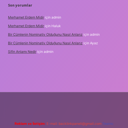
Son yorumlar
Merhamet Erdem Midir
için
admin
Merhamet Erdem Midir
için
Haluk
Bir Cümlenin Nominativ Olduğunu Nasıl Anlarız
için
admin
Bir Cümlenin Nominativ Olduğunu Nasıl Anlarız
için
Ayaz
Sifin Anlamı Nedir
için
admin
iltonbet güncel giriş
tulipbet.online
Reklam ve İletişim:
E-mail:
backlinkpaneli@gmail.com
Teams: