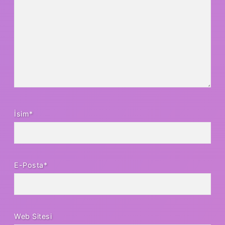
İsim*
E-Posta*
Web Sitesi