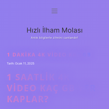
menüyü
Anasayfa
aç
Gizlilik Politikası
Hızlı İlham Molası
Yasal Uyarı
Anlık bilgilerle zihnini canlandır!
Hakkımızda
1 DAKIKA 4K VIDEO KAÇ GB
Tarih: Ocak 11, 2025
1 SAATLIK 4K
VIDEO KAÇ GB YER
KAPLAR?