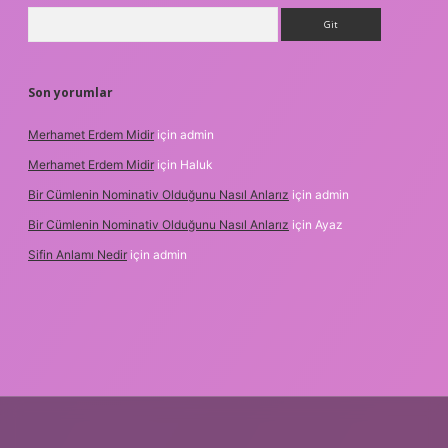
Arama
Son yorumlar
Merhamet Erdem Midir
için
admin
Merhamet Erdem Midir
için
Haluk
Bir Cümlenin Nominativ Olduğunu Nasıl Anlarız
için
admin
Bir Cümlenin Nominativ Olduğunu Nasıl Anlarız
için
Ayaz
Sifin Anlamı Nedir
için
admin
lipbet.online