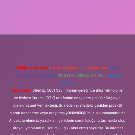
ş
tulipbet.online
Reklam ve İletişim:
E-mail:
backlinkpaneli@gmail.com
Teams:
forumhizmeti@gmail.com
Whatsapp: 0262 606 0 726
Telegram:
@karabul
Yasal Uyarı:
Sitemiz, 5651 Sayılı Kanun gereğince Bilgi Teknolojileri
ve İletişim Kurumu (BTK) tarafından onaylanmış bir Yer Sağlayıcı
olarak hizmet vermektedir. Bu nedenle, sitedeki içerikleri proaktif
olarak denetleme veya araştırma yükümlülüğümüz bulunmamaktadır.
Ancak, üyelerimiz yazdıkları içeriklerin sorumluluğunu taşımakta olup,
siteye üye olarak bu sorumluluğu kabul etmiş sayılırlar. Bu internet