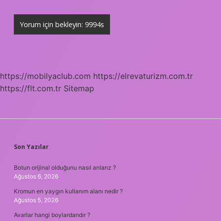
https://mobilyaclub.com
https://elrevaturizm.com.tr
https://flt.com.tr
Sitemap
SIDEBAR
Son Yazılar
Botun orijinal olduğunu nasıl anlarız ?
Ağustos 6, 2026
Kromun en yaygın kullanım alanı nedir ?
Ağustos 5, 2026
Avarlar hangi boylardandır ?