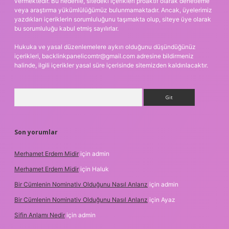
vermektedir. Bu nedenle, sitedeki içerikleri proaktif olarak denetleme
veya araştırma yükümlülüğümüz bulunmamaktadır. Ancak, üyelerimiz
yazdıkları içeriklerin sorumluluğunu taşımakta olup, siteye üye olarak
bu sorumluluğu kabul etmiş sayılırlar.
Hukuka ve yasal düzenlemelere aykırı olduğunu düşündüğünüz
içerikleri,
backlinkpanelicomtr@gmail.com
adresine bildirmeniz
halinde, ilgili içerikler yasal süre içerisinde sitemizden kaldırılacaktır.
Arama
Son yorumlar
Merhamet Erdem Midir
için
admin
Merhamet Erdem Midir
için
Haluk
Bir Cümlenin Nominativ Olduğunu Nasıl Anlarız
için
admin
Bir Cümlenin Nominativ Olduğunu Nasıl Anlarız
için
Ayaz
Sifin Anlamı Nedir
için
admin