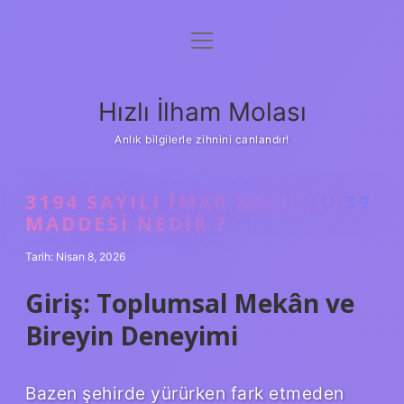
menüyü
Anasayfa
aç
Gizlilik Politikası
Hızlı İlham Molası
Yasal Uyarı
Anlık bilgilerle zihnini canlandır!
Hakkımızda
3194 SAYILI IMAR KANUNU 39
MADDESI NEDIR ?
Tarih: Nisan 8, 2026
Giriş: Toplumsal Mekân ve
Bireyin Deneyimi
Bazen şehirde yürürken fark etmeden