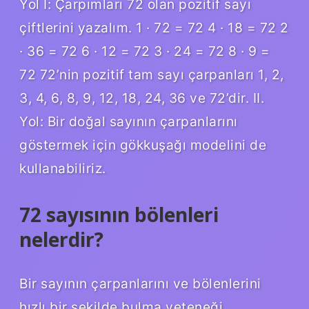
Yol I: Çarpımları 72 olan pozitif sayı
çiftlerini yazalım. 1 · 72 = 72 4 · 18 = 72 2
· 36 = 72 6 · 12 = 72 3 · 24 = 72 8 · 9 =
72 72’nin pozitif tam sayı çarpanları 1, 2,
3, 4, 6, 8, 9, 12, 18, 24, 36 ve 72’dir. II.
Yol: Bir doğal sayının çarpanlarını
göstermek için gökkuşağı modelini de
kullanabiliriz.
72 sayısının bölenleri
nelerdir?
Bir sayının çarpanlarını ve bölenlerini
hızlı bir şekilde bulma yeteneği,