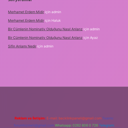
Merhamet Erdem Midir
için
admin
Merhamet Erdem Midir
için
Haluk
Bir Cümlenin Nominativ Olduğunu Nasıl Anlarız
için
admin
Bir Cümlenin Nominativ Olduğunu Nasıl Anlarız
için
Ayaz
Sifin Anlamı Nedir
için
admin
online
Reklam ve İletişim:
E-mail:
backlinkpaneli@gmail.com
Teams:
forumhizmeti@gmail.com
Whatsapp: 0262 606 0 726
Telegram: