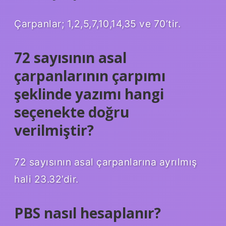
Çarpanlar; 1,2,5,7,10,14,35 ve 70’tir.
72 sayısının asal
çarpanlarının çarpımı
şeklinde yazımı hangi
seçenekte doğru
verilmiştir?
72 sayısının asal çarpanlarına ayrılmış
hali 23.32’dir.
PBS nasıl hesaplanır?