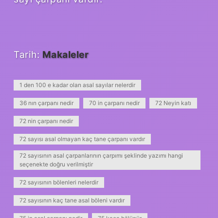
Tarih:
Makaleler
1 den 100 e kadar olan asal sayılar nelerdir
36 nın çarpanı nedir
70 in çarpanı nedir
72 Neyin katı
72 nin çarpanı nedir
72 sayısı asal olmayan kaç tane çarpanı vardır
72 sayısının asal çarpanlarının çarpımı şeklinde yazımı hangi
seçenekte doğru verilmiştir
72 sayısının bölenleri nelerdir
72 sayısının kaç tane asal böleni vardır