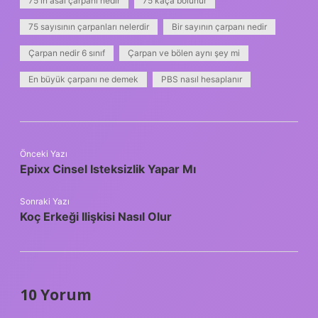
75 in asal çarpanı nedir
75 kaça bölünür
75 sayısının çarpanları nelerdir
Bir sayının çarpanı nedir
Çarpan nedir 6 sınıf
Çarpan ve bölen aynı şey mi
En büyük çarpanı ne demek
PBS nasıl hesaplanır
Önceki Yazı
Epixx Cinsel Isteksizlik Yapar Mı
Sonraki Yazı
Koç Erkeği Ilişkisi Nasıl Olur
10 Yorum