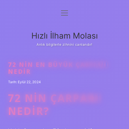
menüyü
Anasayfa
aç
Gizlilik Politikası
Hızlı İlham Molası
Yasal Uyarı
Anlık bilgilerle zihnini canlandır!
Hakkımızda
72 NIN EN BÜYÜK ÇARPANI
NEDIR
Tarih: Eylül 22, 2024
72 NIN ÇARPANI
NEDIR?