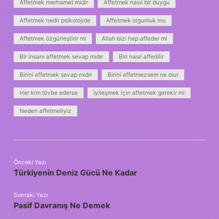
Affetmek merhamet midir
Affetmek nasıl bir duygu
Affetmek nedir psikolojide
Affetmek olgunluk mu
Affetmek özgürleştirir mi
Allah bizi hep affeder mi
Bir insanı affetmek sevap mıdır
Biri nasıl affedilir
Birini affetmek sevap mıdır
Birini affetmezsem ne olur
Her kim tövbe ederse
İyileşmek için affetmek gerekir mi
Neden affetmeliyiz
Önceki Yazı
Türkiyenin Deniz Gücü Ne Kadar
Sonraki Yazı
Pasif Davranış Ne Demek