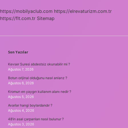
https://mobilyaclub.com
https://elrevaturizm.com.tr
https://flt.com.tr
Sitemap
SIDEBAR
Son Yazılar
Kevser Suresi abdestsiz okunabilir mi ?
Ağustos 7, 2026
Botun orijinal olduğunu nasıl anlarız ?
Ağustos 6, 2026
Kromun en yaygın kullanım alanı nedir ?
Ağustos 5, 2026
Avarlar hangi boylardandır ?
Ağustos 4, 2026
48’in asal çarpanları nasıl bulunur ?
Ağustos 3, 2026