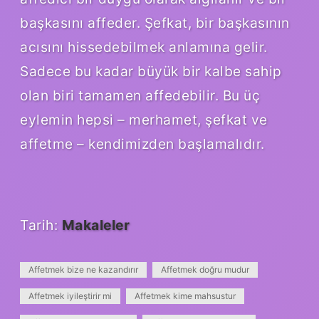
başkasını affeder. Şefkat, bir başkasının
acısını hissedebilmek anlamına gelir.
Sadece bu kadar büyük bir kalbe sahip
olan biri tamamen affedebilir. Bu üç
eylemin hepsi – merhamet, şefkat ve
affetme – kendimizden başlamalıdır.
Tarih:
Makaleler
Affetmek bize ne kazandırır
Affetmek doğru mudur
Affetmek iyileştirir mi
Affetmek kime mahsustur