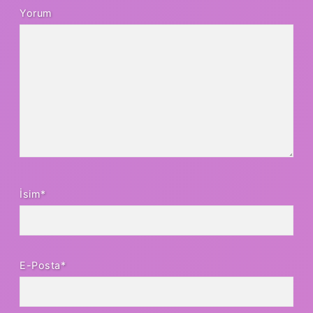
Yorum
İsim*
E-Posta*