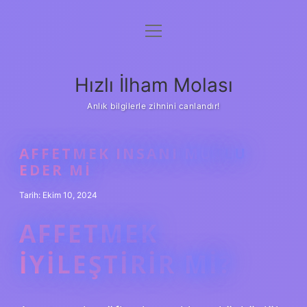
menüyü
Anasayfa
aç
Gizlilik Politikası
Hızlı İlham Molası
Yasal Uyarı
Anlık bilgilerle zihnini canlandır!
Hakkımızda
AFFETMEK INSANI MUTLU
EDER MI
Tarih: Ekim 10, 2024
AFFETMEK
IYILEŞTIRIR MI?