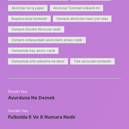
Akıncılar ne iş yapar
Akıncılar Türkmen kökenli mi
Başıbozuklar kimlerdir
Osmanlı akıncıları nasıl yok oldu
Osmanlı Devleti Akıncılar nedir
Osmanlı ordusundaki akıncıların amacı nedir
Osmanlıda kaç akıncı vardı
Osmanlıda sinir askerine ne denir
Türk akıncıları kimlerdir
Önceki Yazı
Avurduna Ne Demek
Sonraki Yazı
Futbolda 6 Ve 8 Numara Nedir