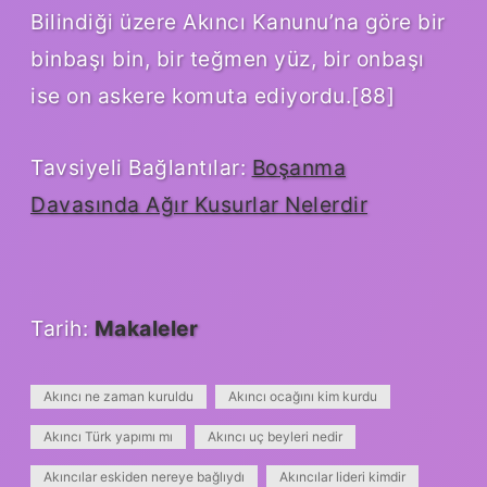
Bilindiği üzere Akıncı Kanunu’na göre bir
binbaşı bin, bir teğmen yüz, bir onbaşı
ise on askere komuta ediyordu.[88]
Tavsiyeli Bağlantılar:
Boşanma
Davasında Ağır Kusurlar Nelerdir
Tarih:
Makaleler
Akıncı ne zaman kuruldu
Akıncı ocağını kim kurdu
Akıncı Türk yapımı mı
Akıncı uç beyleri nedir
Akıncılar eskiden nereye bağlıydı
Akıncılar lideri kimdir