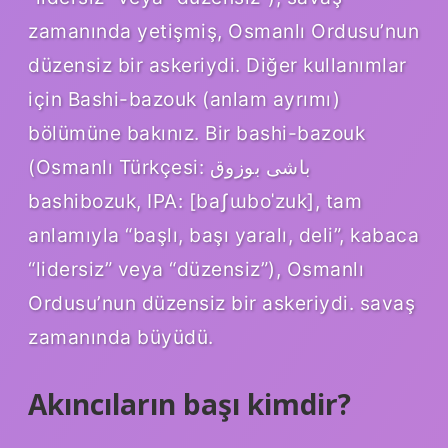
zamanında yetişmiş, Osmanlı Ordusu’nun
düzensiz bir askeriydi. Diğer kullanımlar
için Bashi-bazouk (anlam ayrımı)
bölümüne bakınız. Bir bashi-bazouk
(Osmanlı Türkçesi: باشی بوزوق
bashibozuk, IPA: [baʃɯboˈzuk], tam
anlamıyla “başlı, başı yaralı, deli”, kabaca
“lidersiz” veya “düzensiz”), Osmanlı
Ordusu’nun düzensiz bir askeriydi. savaş
zamanında büyüdü.
Akıncıların başı kimdir?