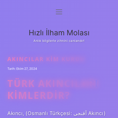
menüyü
Anasayfa
aç
Gizlilik Politikası
Hızlı İlham Molası
Yasal Uyarı
Anlık bilgilerle zihnini canlandır!
Hakkımızda
AKINCILAR KIM KURDU
Tarih: Ekim 27, 2024
TÜRK AKINCILARI
KIMLERDIR?
Akıncı, (Osmanlı Türkçesi: آقنجى Akıncı)