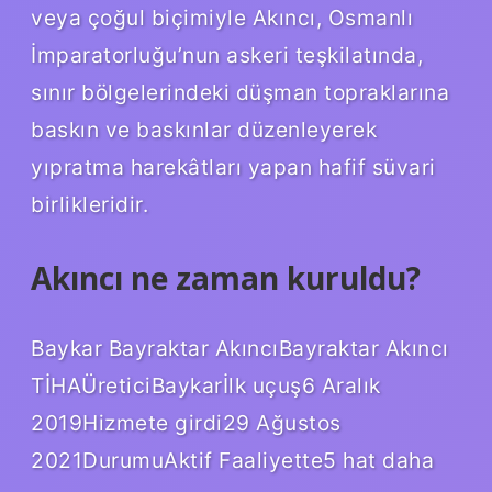
veya çoğul biçimiyle Akıncı, Osmanlı
İmparatorluğu’nun askeri teşkilatında,
sınır bölgelerindeki düşman topraklarına
baskın ve baskınlar düzenleyerek
yıpratma harekâtları yapan hafif süvari
birlikleridir.
Akıncı ne zaman kuruldu?
Baykar Bayraktar AkıncıBayraktar Akıncı
TİHAÜreticiBaykarİlk uçuş6 Aralık
2019Hizmete girdi29 Ağustos
2021DurumuAktif Faaliyette5 hat daha