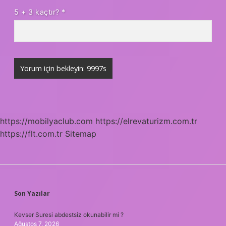
5 + 3 kaçtır?
*
https://mobilyaclub.com
https://elrevaturizm.com.tr
https://flt.com.tr
Sitemap
SIDEBAR
Son Yazılar
Kevser Suresi abdestsiz okunabilir mi ?
Ağustos 7, 2026