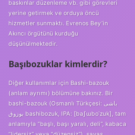
baskınlar düzenleme vb. gibi görevleri
yerine getirmek ve orduya öncü
hizmetler sunmaktı. Evrenos Bey’in
Akıncı örgütünü kurduğu
düşünülmektedir.
Başıbozuklar kimlerdir?
Diğer kullanımlar için Bashi-bazouk
(anlam ayrımı) bölümüne bakınız. Bir
bashi-bazouk (Osmanlı Türkçesi: باشی
بوزوق bashibozuk, IPA: [baʃɯboˈzuk], tam
anlamıyla “başlı, başı yaralı, deli”, kabaca
“lidersiz” veya “düzensiz”), savaş