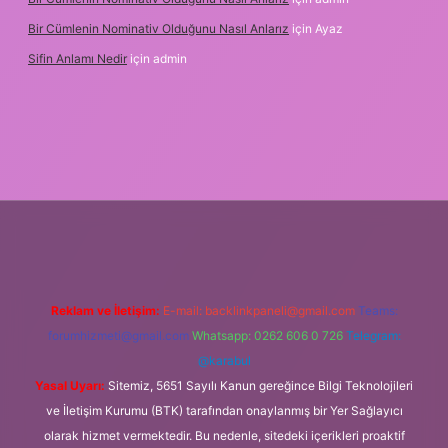
Bir Cümlenin Nominativ Olduğunu Nasıl Anlarız
için
Ayaz
Sifin Anlamı Nedir
için
admin
.online
Reklam ve İletişim:
E-mail:
backlinkpaneli@gmail.com
Teams:
forumhizmeti@gmail.com
Whatsapp: 0262 606 0 726
Telegram:
@karabul
Yasal Uyarı:
Sitemiz, 5651 Sayılı Kanun gereğince Bilgi Teknolojileri
ve İletişim Kurumu (BTK) tarafından onaylanmış bir Yer Sağlayıcı
olarak hizmet vermektedir. Bu nedenle, sitedeki içerikleri proaktif