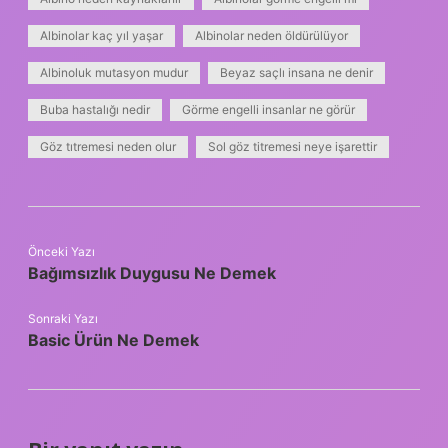
Albinolar kaç yıl yaşar
Albinolar neden öldürülüyor
Albinoluk mutasyon mudur
Beyaz saçlı insana ne denir
Buba hastalığı nedir
Görme engelli insanlar ne görür
Göz tıtremesi neden olur
Sol göz titremesi neye işarettir
Önceki Yazı
Bağımsızlık Duygusu Ne Demek
Sonraki Yazı
Basic Ürün Ne Demek