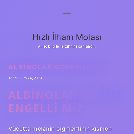
menüyü
Anasayfa
aç
Gizlilik Politikası
Hızlı İlham Molası
Yasal Uyarı
Anlık bilgilerle zihnini canlandır!
Hakkımızda
ALBINOLAR GÖREMEZ MI
Tarih: Ekim 24, 2024
ALBINOLAR GÖRME
ENGELLI MI?
Vücutta melanin pigmentinin kısmen