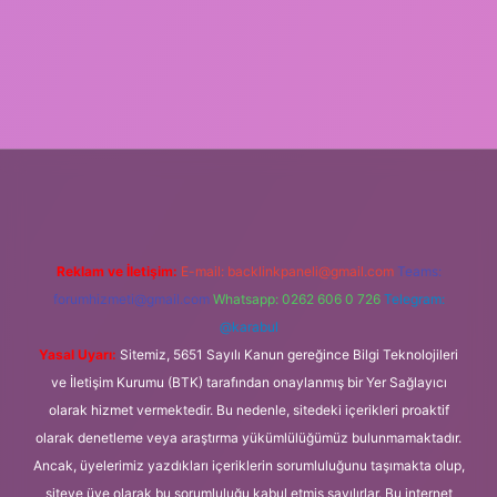
bet.online
Reklam ve İletişim:
E-mail:
backlinkpaneli@gmail.com
Teams:
forumhizmeti@gmail.com
Whatsapp: 0262 606 0 726
Telegram:
@karabul
Yasal Uyarı:
Sitemiz, 5651 Sayılı Kanun gereğince Bilgi Teknolojileri
ve İletişim Kurumu (BTK) tarafından onaylanmış bir Yer Sağlayıcı
olarak hizmet vermektedir. Bu nedenle, sitedeki içerikleri proaktif
olarak denetleme veya araştırma yükümlülüğümüz bulunmamaktadır.
Ancak, üyelerimiz yazdıkları içeriklerin sorumluluğunu taşımakta olup,
siteye üye olarak bu sorumluluğu kabul etmiş sayılırlar. Bu internet