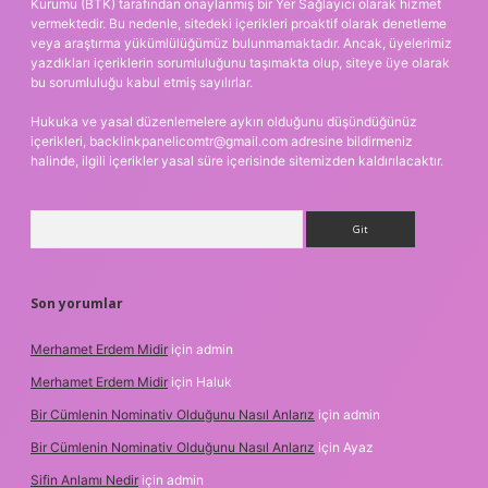
Kurumu (BTK) tarafından onaylanmış bir Yer Sağlayıcı olarak hizmet
vermektedir. Bu nedenle, sitedeki içerikleri proaktif olarak denetleme
veya araştırma yükümlülüğümüz bulunmamaktadır. Ancak, üyelerimiz
yazdıkları içeriklerin sorumluluğunu taşımakta olup, siteye üye olarak
bu sorumluluğu kabul etmiş sayılırlar.
Hukuka ve yasal düzenlemelere aykırı olduğunu düşündüğünüz
içerikleri,
backlinkpanelicomtr@gmail.com
adresine bildirmeniz
halinde, ilgili içerikler yasal süre içerisinde sitemizden kaldırılacaktır.
Arama
Son yorumlar
Merhamet Erdem Midir
için
admin
Merhamet Erdem Midir
için
Haluk
Bir Cümlenin Nominativ Olduğunu Nasıl Anlarız
için
admin
Bir Cümlenin Nominativ Olduğunu Nasıl Anlarız
için
Ayaz
Sifin Anlamı Nedir
için
admin