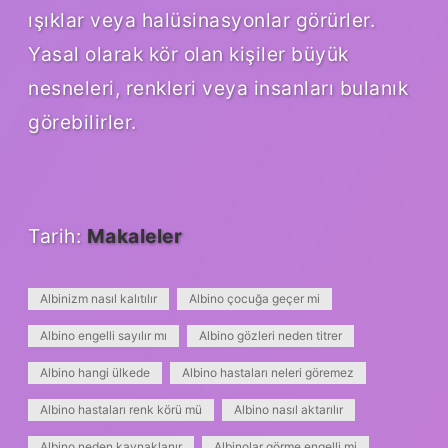
ışıklar veya halüsinasyonlar görürler.
Yasal olarak kör olan kişiler büyük
nesneleri, renkleri veya insanları bulanık
görebilirler.
Tarih:
Makaleler
Albinizm nasıl kalıtılır
Albino çocuğa geçer mi
Albino engelli sayılır mı
Albino gözleri neden titrer
Albino hangi ülkede
Albino hastaları neleri göremez
Albino hastaları renk körü mü
Albino nasıl aktarılır
Albino neden kaynaklanır
Albinolar görme engelli mi