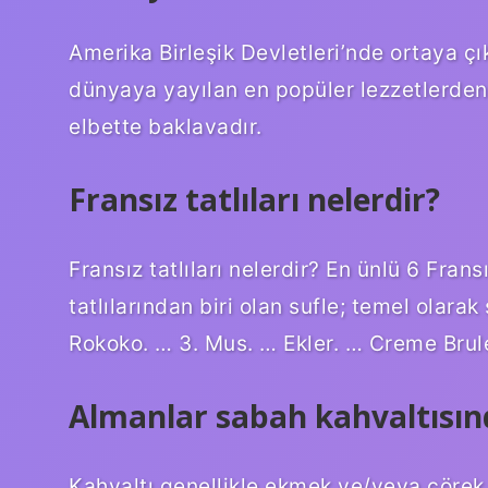
Amerika Birleşik Devletleri’nde ortaya ç
dünyaya yayılan en popüler lezzetlerden b
elbette baklavadır.
Fransız tatlıları nelerdir?
Fransız tatlıları nelerdir? En ünlü 6 Frans
tatlılarından biri olan sufle; temel olarak
Rokoko. … 3. Mus. … Ekler. … Creme Brule
Almanlar sabah kahvaltısın
Kahvaltı genellikle ekmek ve/veya çörek,