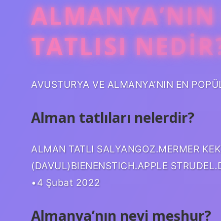
ALMANYA’NIN
TATLISI NEDIR
AVUSTURYA VE ALMANYA’NIN EN POPÜLER
Alman tatlıları nelerdir?
ALMAN TATLI SALYANGOZ.MERMER KEK.
(DAVUL)BIENENSTICH.APPLE STRUDEL.
•4 Şubat 2022
Almanya’nın neyi meşhur?