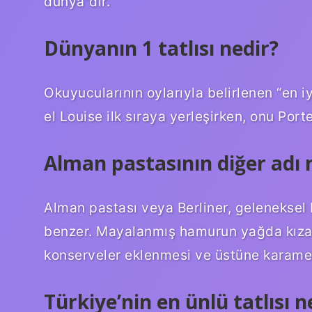
dünya”dır.
Dünyanın 1 tatlısı nedir?
Okuyucularının oylarıyla belirlenen “en i
el Louise ilk sıraya yerleşirken, onu Porte
Alman pastasının diğer adı 
Alman pastası veya Berliner, geleneksel b
benzer. Mayalanmış hamurun yağda kızart
konserveler eklenmesi ve üstüne karamel
Türkiye’nin en ünlü tatlısı n