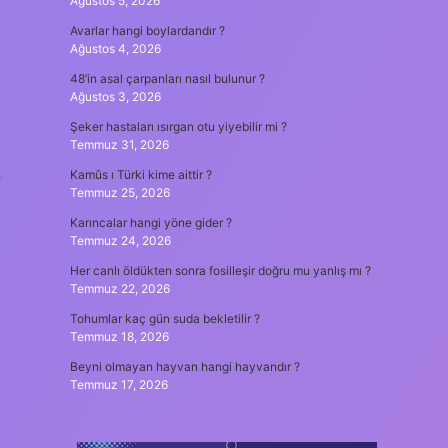
Ağustos 5, 2026
Avarlar hangi boylardandır ?
Ağustos 4, 2026
48’in asal çarpanları nasıl bulunur ?
Ağustos 3, 2026
Şeker hastaları ısırgan otu yiyebilir mi ?
Temmuz 31, 2026
.
Kamûs ı Türki kime aittir ?
Temmuz 25, 2026
Karıncalar hangi yöne gider ?
Temmuz 24, 2026
Her canlı öldükten sonra fosilleşir doğru mu yanlış mı ?
Temmuz 22, 2026
Tohumlar kaç gün suda bekletilir ?
Temmuz 18, 2026
Beyni olmayan hayvan hangi hayvandır ?
Temmuz 17, 2026