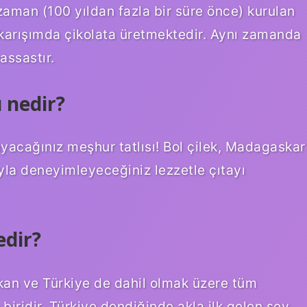
zaman (100 yıldan fazla bir süre önce) kurulan
t/karışımda çikolata üretmektedir. Aynı zamanda
assastır.
 nedir?
yacağınız meşhur tatlısı! Bol çilek, Madagaskar
la deneyimleyeceğiniz lezzetle çıtayı
edir?
ıkan ve Türkiye de dahil olmak üzere tüm
iridir. Türkiye dendiğinde akla ilk gelen şey