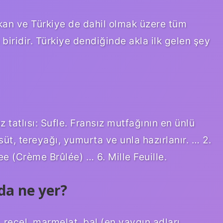
ıkan ve Türkiye de dahil olmak üzere tüm
iridir. Türkiye dendiğinde akla ilk gelen şey
ız tatlısı: Sufle. Fransız mutfağının en ünlü
 süt, tereyağı, yumurta ve unla hazırlanır. … 2.
e (Crème Brûlée) … 6. Mille Feuille.
da ne yer?
 reçel, marmelat, bal (en yaygın adları