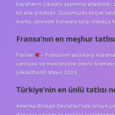
hayatlarını çikolata yapımına adadıkları 
bir aile şirketidir. Günümüzde birçok ta
marka, çevresel konulara karşı oldukça h
Fransa’nın en meşhur tatlısı
Fraisier
– Fransa’nın asla karşı koyama
vanilyası ve mascarpone peynir kremasıy
yükselttik!31 Mayıs 2023
Türkiye’nin en ünlü tatlısı n
Amerika Birleşik Devletleri’nde ortaya ç
dünyaya yayılan en popüler lezzetlerden b