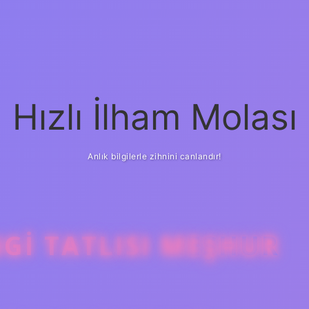
Hızlı İlham Molası
Anlık bilgilerle zihnini canlandır!
I TATLISI MEŞHUR