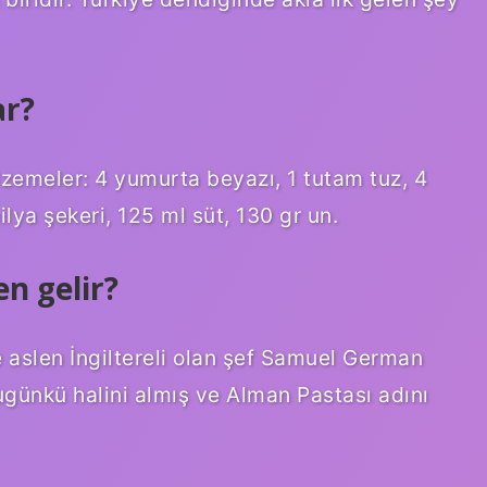
ar?
alzemeler: 4 yumurta beyazı, 1 tutam tuz, 4
lya şekeri, 125 ml süt, 130 gr un.
n gelir?
 aslen İngiltereli olan şef Samuel German
günkü halini almış ve Alman Pastası adını