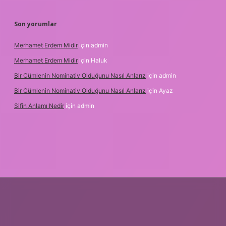
Son yorumlar
Merhamet Erdem Midir
için
admin
Merhamet Erdem Midir
için
Haluk
Bir Cümlenin Nominativ Olduğunu Nasıl Anlarız
için
admin
Bir Cümlenin Nominativ Olduğunu Nasıl Anlarız
için
Ayaz
Sifin Anlamı Nedir
için
admin
t.online