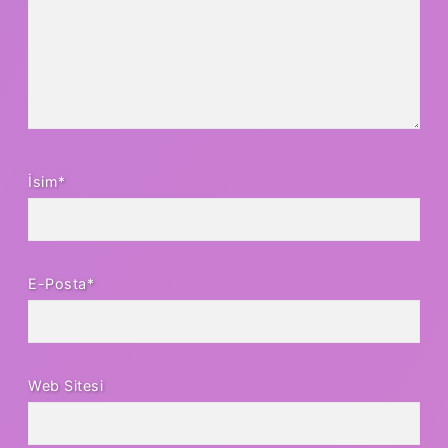
İsim*
E-Posta*
Web Sitesi