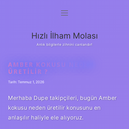
menüyü
Anasayfa
aç
Gizlilik Politikası
Hızlı İlham Molası
Yasal Uyarı
Anlık bilgilerle zihnini canlandır!
Hakkımızda
AMBER KOKUSU NEDEN
ÜRETILIR ?
Tarih: Temmuz 1, 2026
Merhaba Dupe takipçileri, bugün Amber
kokusu neden üretilir konusunu en
anlaşılır haliyle ele alıyoruz.