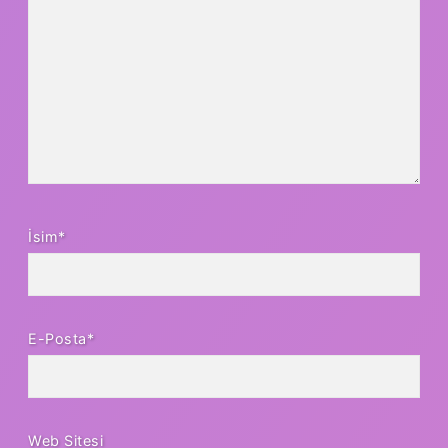
İsim*
E-Posta*
Web Sitesi