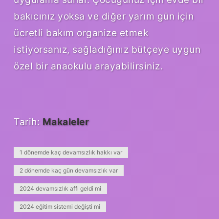
bakıcınız yoksa ve diğer yarım gün için
ücretli bakım organize etmek
istiyorsanız, sağladığınız bütçeye uygun
özel bir anaokulu arayabilirsiniz.
Tarih:
Makaleler
1 dönemde kaç devamsızlık hakkı var
2 dönemde kaç gün devamsızlık var
2024 devamsızlık affı geldi mi
2024 eğitim sistemi değişti mi