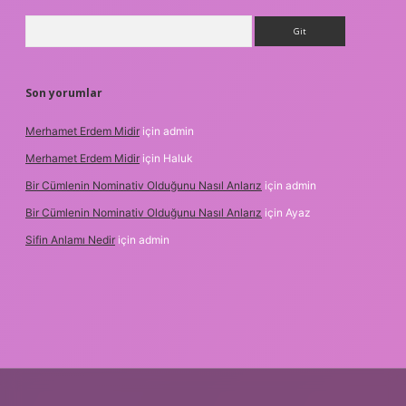
Arama
Son yorumlar
Merhamet Erdem Midir
için
admin
Merhamet Erdem Midir
için
Haluk
Bir Cümlenin Nominativ Olduğunu Nasıl Anlarız
için
admin
Bir Cümlenin Nominativ Olduğunu Nasıl Anlarız
için
Ayaz
Sifin Anlamı Nedir
için
admin
online