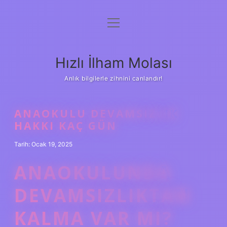
menüyü
Anasayfa
aç
Gizlilik Politikası
Hızlı İlham Molası
Yasal Uyarı
Anlık bilgilerle zihnini canlandır!
Hakkımızda
ANAOKULU DEVAMSIZLIK
HAKKI KAÇ GÜN
Tarih: Ocak 19, 2025
ANAOKULUNDA
DEVAMSIZLIKTAN
KALMA VAR MI?