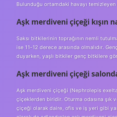
Bulunduğu ortamdaki havayı temizleyen en
Aşk merdiveni çiçeği kışın na
Saksı bitkilerinin toprağının nemli tutulm
ise 11-12 derece arasında olmalıdır. Genç 
duyarken, yaşlı bitkiler genç bitkilere gö
Aşk merdiveni çiçeği salonda
Aşk merdiveni çiçeği (Nephrolepis exelta
çiçeklerden biridir. Oturma odasına şık 
çiçeği olarak daire, ofis ve iş yeri gibi y
olarak da adlandırılan aşk merdiveni çiçe