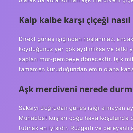
Kalp kalbe karşı çiçeği nasıl 
Direkt güneş ışığından hoşlanmaz, ancak a
koyduğunuz yer çok aydınlıksa ve bitki yet
sapları mor-pembeye dönecektir. Işık mikt
tamamen kuruduğundan emin olana kada
Aşk merdiveni nerede durma
Saksıyı doğrudan güneş ışığı almayan ayd
Muhabbet kuşları çoğu hava koşulunda bü
tutmak en iyisidir. Rüzgarlı ve cereyanlı a