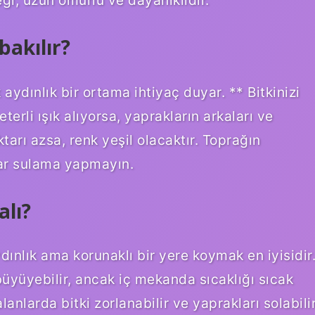
bakılır?
ydınlık bir ortama ihtiyaç duyar. ** Bitkinizi
erli ışık alıyorsa, yaprakların arkaları ve
arı azsa, renk yeşil olacaktır. Toprağın
r sulama yapmayın.
lı?
ınlık ama korunaklı bir yere koymak en iyisidir
yüyebilir, ancak iç mekanda sıcaklığı sıcak
lanlarda bitki zorlanabilir ve yaprakları solabilir