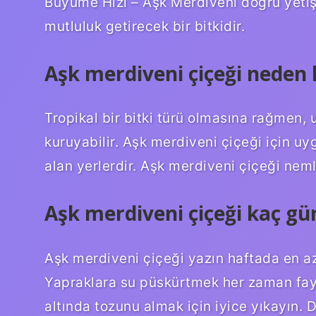
Büyüme Hızı – Aşk Merdiveni doğru yetişt
mutluluk getirecek bir bitkidir.
Aşk merdiveni çiçeği neden
Tropikal bir bitki türü olmasına rağmen, 
kuruyabilir. Aşk merdiveni çiçeği için uy
alan yerlerdir. Aşk merdiveni çiçeği nemli
Aşk merdiveni çiçeği kaç gün
Aşk merdiveni çiçeği yazın haftada en az i
Yapraklara su püskürtmek her zaman fa
altında tozunu almak için iyice yıkayın.