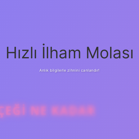
Hızlı İlham Molası
Anlık bilgilerle zihnini canlandır!
ÇEĞI NE KADAR