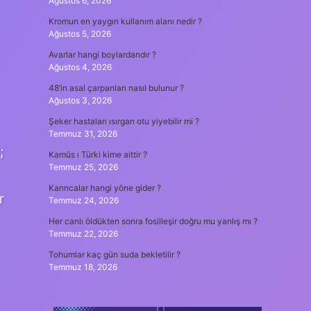
Ağustos 6, 2026
Kromun en yaygın kullanım alanı nedir ?
Ağustos 5, 2026
Avarlar hangi boylardandır ?
Ağustos 4, 2026
48’in asal çarpanları nasıl bulunur ?
Ağustos 3, 2026
Şeker hastaları ısırgan otu yiyebilir mi ?
Temmuz 31, 2026
;
Kamûs ı Türki kime aittir ?
Temmuz 25, 2026
Karıncalar hangi yöne gider ?
r
Temmuz 24, 2026
Her canlı öldükten sonra fosilleşir doğru mu yanlış mı ?
Temmuz 22, 2026
Tohumlar kaç gün suda bekletilir ?
Temmuz 18, 2026