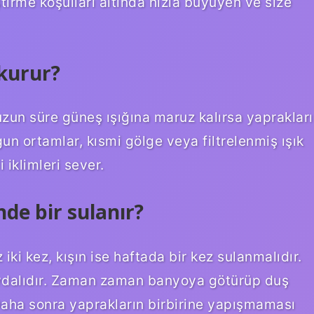
irme koşulları altında hızla büyüyen ve size
 kurur?
uzun süre güneş ışığına maruz kalırsa yaprakları
gun ortamlar, kısmi gölge veya filtrelenmiş ışık
 iklimleri sever.
de bir sulanır?
ki kez, kışın ise haftada bir kez sulanmalıdır.
ydalıdır. Zaman zaman banyoya götürüp duş
 Daha sonra yaprakların birbirine yapışmaması