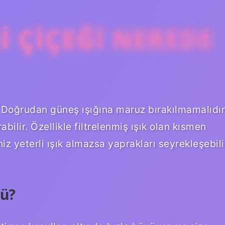
I ÇIÇEĞI NEREDE
r. Doğrudan güneş ışığına maruz bırakılmamalıdır
bilir. Özellikle filtrelenmiş ışık olan kısmen
iniz yeterli ışık almazsa yaprakları seyrekleşebili
mü?