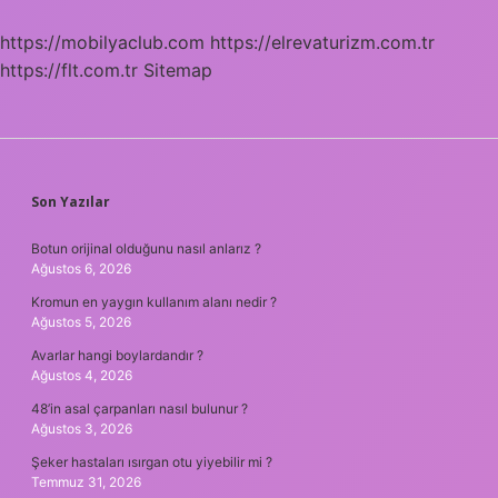
https://mobilyaclub.com
https://elrevaturizm.com.tr
https://flt.com.tr
Sitemap
SIDEBAR
Son Yazılar
Botun orijinal olduğunu nasıl anlarız ?
Ağustos 6, 2026
Kromun en yaygın kullanım alanı nedir ?
Ağustos 5, 2026
Avarlar hangi boylardandır ?
Ağustos 4, 2026
48’in asal çarpanları nasıl bulunur ?
Ağustos 3, 2026
Şeker hastaları ısırgan otu yiyebilir mi ?
Temmuz 31, 2026