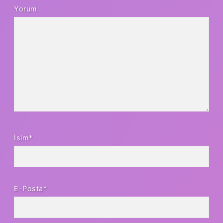
Yorum
İsim*
E-Posta*