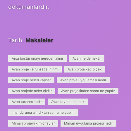
dokümanlardır.
Tarih:
Makaleler
Arsa boştur onayı nereden alınır
Avan ne demektir
Avan proje ile ruhsat alınır mı
Avan proje kaç ölçek
Avan proje neleri kapsar
Avan proje uygulaması nedir
Avan projede neler çizilir
Avan projesinden sonra ne yapılır
Avan tasarım nedir
Avan tavır ne demek
İmar durumu alındıktan sonra ne yapılır
Mimari projeyi kim onaylar
Mimari uygulama projesi nedir