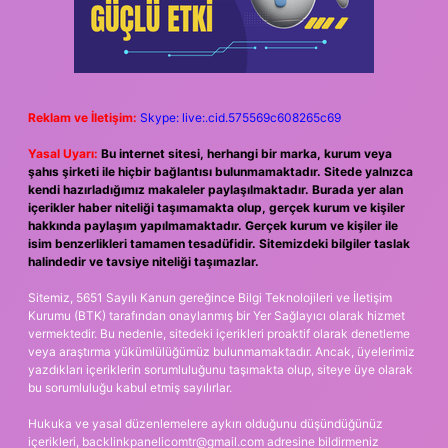
Reklam ve İletişim:
Skype: live:.cid.575569c608265c69
Yasal Uyarı:
Bu internet sitesi, herhangi bir marka, kurum veya
şahıs şirketi ile hiçbir bağlantısı bulunmamaktadır. Sitede yalnızca
kendi hazırladığımız makaleler paylaşılmaktadır. Burada yer alan
içerikler haber niteliği taşımamakta olup, gerçek kurum ve kişiler
hakkında paylaşım yapılmamaktadır. Gerçek kurum ve kişiler ile
isim benzerlikleri tamamen tesadüfidir. Sitemizdeki bilgiler taslak
halindedir ve tavsiye niteliği taşımazlar.
Sitemiz, 5651 Sayılı Kanun gereğince Bilgi Teknolojileri ve İletişim
Kurumu (BTK) tarafından onaylanmış bir Yer Sağlayıcı olarak hizmet
vermektedir. Bu nedenle, sitedeki içerikleri proaktif olarak denetleme
veya araştırma yükümlülüğümüz bulunmamaktadır. Ancak, üyelerimiz
yazdıkları içeriklerin sorumluluğunu taşımakta olup, siteye üye olarak
bu sorumluluğu kabul etmiş sayılırlar.
Hukuka ve yasal düzenlemelere aykırı olduğunu düşündüğünüz
içerikleri,
backlinkpanelicomtr@gmail.com
adresine bildirmeniz