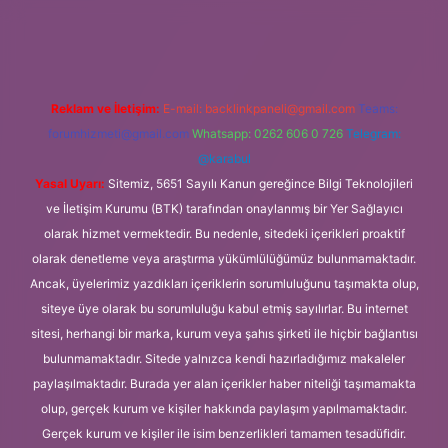
.online
Reklam ve İletişim:
E-mail:
backlinkpaneli@gmail.com
Teams:
forumhizmeti@gmail.com
Whatsapp: 0262 606 0 726
Telegram:
@karabul
Yasal Uyarı:
Sitemiz, 5651 Sayılı Kanun gereğince Bilgi Teknolojileri
ve İletişim Kurumu (BTK) tarafından onaylanmış bir Yer Sağlayıcı
olarak hizmet vermektedir. Bu nedenle, sitedeki içerikleri proaktif
olarak denetleme veya araştırma yükümlülüğümüz bulunmamaktadır.
Ancak, üyelerimiz yazdıkları içeriklerin sorumluluğunu taşımakta olup,
siteye üye olarak bu sorumluluğu kabul etmiş sayılırlar. Bu internet
sitesi, herhangi bir marka, kurum veya şahıs şirketi ile hiçbir bağlantısı
bulunmamaktadır. Sitede yalnızca kendi hazırladığımız makaleler
paylaşılmaktadır. Burada yer alan içerikler haber niteliği taşımamakta
olup, gerçek kurum ve kişiler hakkında paylaşım yapılmamaktadır.
Gerçek kurum ve kişiler ile isim benzerlikleri tamamen tesadüfidir.