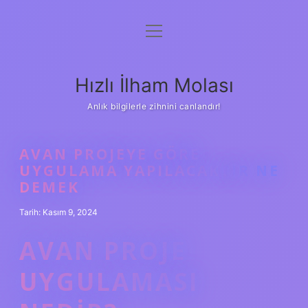
menüyü
Anasayfa
aç
Gizlilik Politikası
Hızlı İlham Molası
Yasal Uyarı
Anlık bilgilerle zihnini canlandır!
Hakkımızda
AVAN PROJEYE GÖRE
UYGULAMA YAPILACAKTIR NE
DEMEK
Tarih: Kasım 9, 2024
AVAN PROJE
UYGULAMASI