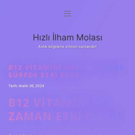
menüyü
Anasayfa
aç
Gizlilik Politikası
Hızlı İlham Molası
Yasal Uyarı
Anlık bilgilerle zihnini canlandır!
Hakkımızda
B12 VITAMINI HAPI NE KADAR
SÜREDE ETKI EDER
Tarih: Aralık 26, 2024
B12 VITAMINI NE
ZAMAN ETKI EDER?