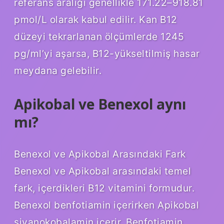
referans aralığı genellikle 171.22–918.81
pmol/L olarak kabul edilir. Kan B12
düzeyi tekrarlanan ölçümlerde 1245
pg/ml’yi aşarsa, B12-yükseltilmiş hasar
meydana gelebilir.
Apikobal ve Benexol aynı
mı?
Benexol ve Apikobal Arasındaki Fark
Benexol ve Apikobal arasındaki temel
fark, içerdikleri B12 vitamini formudur.
Benexol benfotiamin içerirken Apikobal
siyanokobalamin içerir. Benfotiamin