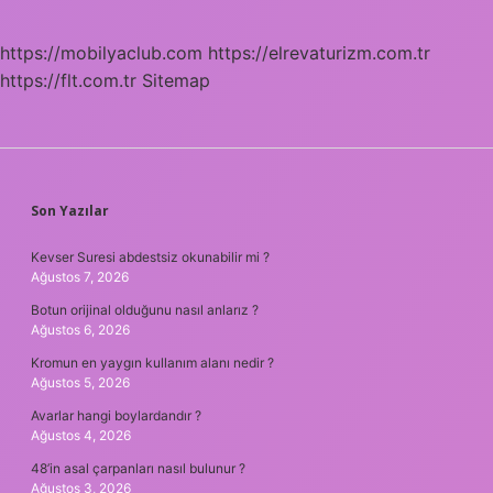
https://mobilyaclub.com
https://elrevaturizm.com.tr
https://flt.com.tr
Sitemap
SIDEBAR
Son Yazılar
Kevser Suresi abdestsiz okunabilir mi ?
Ağustos 7, 2026
Botun orijinal olduğunu nasıl anlarız ?
Ağustos 6, 2026
Kromun en yaygın kullanım alanı nedir ?
Ağustos 5, 2026
Avarlar hangi boylardandır ?
Ağustos 4, 2026
48’in asal çarpanları nasıl bulunur ?
Ağustos 3, 2026