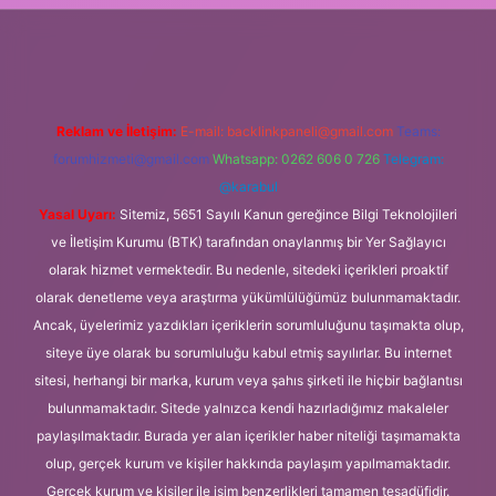
ulipbet.online
Reklam ve İletişim:
E-mail:
backlinkpaneli@gmail.com
Teams:
forumhizmeti@gmail.com
Whatsapp: 0262 606 0 726
Telegram:
@karabul
Yasal Uyarı:
Sitemiz, 5651 Sayılı Kanun gereğince Bilgi Teknolojileri
ve İletişim Kurumu (BTK) tarafından onaylanmış bir Yer Sağlayıcı
olarak hizmet vermektedir. Bu nedenle, sitedeki içerikleri proaktif
olarak denetleme veya araştırma yükümlülüğümüz bulunmamaktadır.
Ancak, üyelerimiz yazdıkları içeriklerin sorumluluğunu taşımakta olup,
siteye üye olarak bu sorumluluğu kabul etmiş sayılırlar. Bu internet
sitesi, herhangi bir marka, kurum veya şahıs şirketi ile hiçbir bağlantısı
bulunmamaktadır. Sitede yalnızca kendi hazırladığımız makaleler
paylaşılmaktadır. Burada yer alan içerikler haber niteliği taşımamakta
olup, gerçek kurum ve kişiler hakkında paylaşım yapılmamaktadır.
Gerçek kurum ve kişiler ile isim benzerlikleri tamamen tesadüfidir.