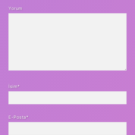
Yorum
İsim*
E-Posta*