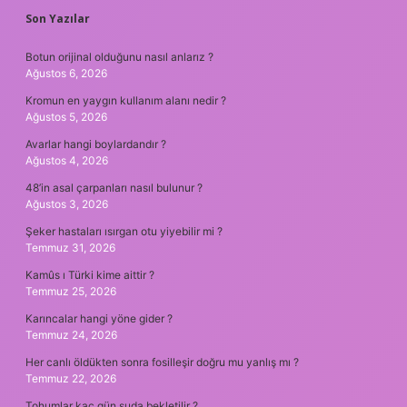
SIDEBAR
Son Yazılar
Botun orijinal olduğunu nasıl anlarız ?
Ağustos 6, 2026
Kromun en yaygın kullanım alanı nedir ?
Ağustos 5, 2026
Avarlar hangi boylardandır ?
Ağustos 4, 2026
48’in asal çarpanları nasıl bulunur ?
Ağustos 3, 2026
Şeker hastaları ısırgan otu yiyebilir mi ?
Temmuz 31, 2026
Kamûs ı Türki kime aittir ?
Temmuz 25, 2026
Karıncalar hangi yöne gider ?
Temmuz 24, 2026
Her canlı öldükten sonra fosilleşir doğru mu yanlış mı ?
Temmuz 22, 2026
Tohumlar kaç gün suda bekletilir ?