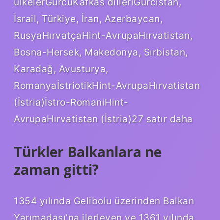
ülkelerGürcüKafkas dilleriGürcistan,
İsrail, Türkiye, İran, Azerbaycan,
RusyaHırvatçaHint-AvrupaHırvatistan,
Bosna-Hersek, Makedonya, Sırbistan,
Karadağ, Avusturya,
RomanyaİstriotikHint-AvrupaHırvatistan
(İstria)İstro-RomaniHint-
AvrupaHırvatistan (İstria)27 satır daha
Türkler Balkanlara ne
zaman gitti?
1354 yılında Gelibolu üzerinden Balkan
Yarımadası’na ilerleyen ve 1361 yılında