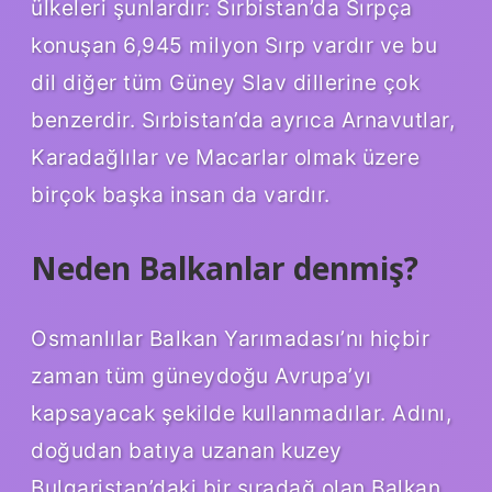
ülkeleri şunlardır: Sırbistan’da Sırpça
konuşan 6,945 milyon Sırp vardır ve bu
dil diğer tüm Güney Slav dillerine çok
benzerdir. Sırbistan’da ayrıca Arnavutlar,
Karadağlılar ve Macarlar olmak üzere
birçok başka insan da vardır.
Neden Balkanlar denmiş?
Osmanlılar Balkan Yarımadası’nı hiçbir
zaman tüm güneydoğu Avrupa’yı
kapsayacak şekilde kullanmadılar. Adını,
doğudan batıya uzanan kuzey
Bulgaristan’daki bir sıradağ olan Balkan