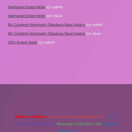
Merhamet Erdem Midir
için
admin
Merhamet Erdem Midir
için
Haluk
Bir Cümlenin Nominativ Olduğunu Nasıl Anlarız
için
admin
Bir Cümlenin Nominativ Olduğunu Nasıl Anlarız
için
Ayaz
Sifin Anlamı Nedir
için
admin
lipbet.online
Reklam ve İletişim:
E-mail:
backlinkpaneli@gmail.com
Teams:
forumhizmeti@gmail.com
Whatsapp: 0262 606 0 726
Telegram:
@karabul