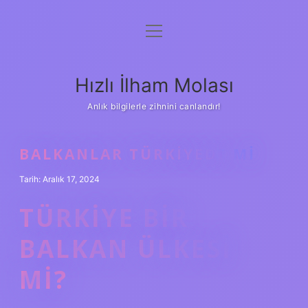
menüyü
Anasayfa
aç
Gizlilik Politikası
Hızlı İlham Molası
Yasal Uyarı
Anlık bilgilerle zihnini canlandır!
Hakkımızda
BALKANLAR TÜRKIYEDE MI
Tarih: Aralık 17, 2024
TÜRKIYE BIR
BALKAN ÜLKESI
MI?