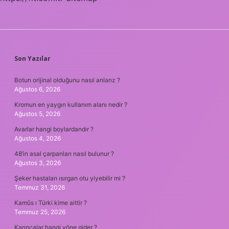
SIDEBAR
Son Yazılar
Botun orijinal olduğunu nasıl anlarız ?
Ağustos 6, 2026
Kromun en yaygın kullanım alanı nedir ?
Ağustos 5, 2026
Avarlar hangi boylardandır ?
Ağustos 4, 2026
48’in asal çarpanları nasıl bulunur ?
Ağustos 3, 2026
Şeker hastaları ısırgan otu yiyebilir mi ?
Temmuz 31, 2026
Kamûs ı Türki kime aittir ?
Temmuz 25, 2026
Karıncalar hangi yöne gider ?