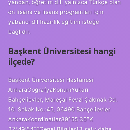
yandan, öğretim dili yalnızca Türkçe olan
ön lisans ve lisans programları için
yabancı dil hazırlık eğitimi isteğe
bağlıdır.
Başkent Üniversitesi hangi
ilçede?
Başkent Üniversitesi Hastanesi
AnkaraCoğrafyaKonumYukarı
Bahçelievler, Mareşal Fevzi Çakmak Cd.
10. Sokak No.:45, 06490 Bahçelievler
AnkaraKoordinatlar39°55′35″K
32°49′54″EGenel Bilgiler13 satır daha