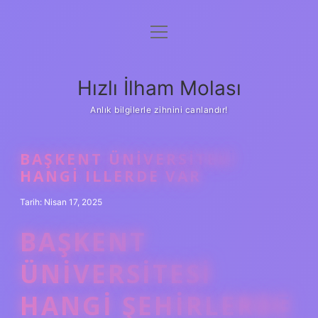
menüyü
Anasayfa
aç
Gizlilik Politikası
Hızlı İlham Molası
Yasal Uyarı
Anlık bilgilerle zihnini canlandır!
Hakkımızda
BAŞKENT ÜNIVERSITESI
HANGI ILLERDE VAR
Tarih: Nisan 17, 2025
BAŞKENT
ÜNIVERSITESI
HANGI ŞEHIRLERDE