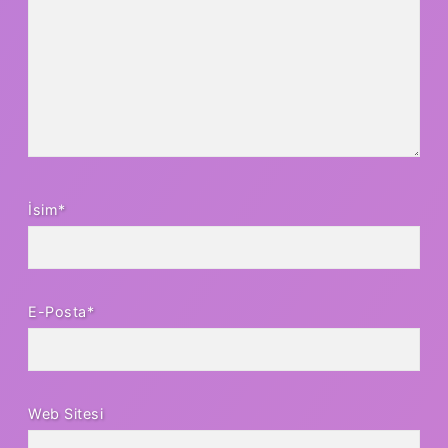
İsim*
E-Posta*
Web Sitesi