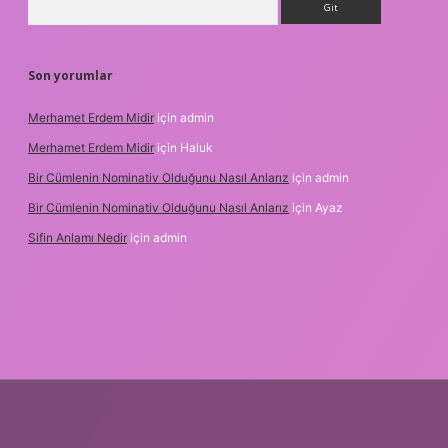
Son yorumlar
Merhamet Erdem Midir
için
admin
Merhamet Erdem Midir
için
Haluk
Bir Cümlenin Nominativ Olduğunu Nasıl Anlarız
için
admin
Bir Cümlenin Nominativ Olduğunu Nasıl Anlarız
için
Ayaz
Sifin Anlamı Nedir
için
admin
bet.online