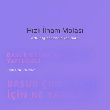
menüyü
Anasayfa
aç
Gizlilik Politikası
Hızlı İlham Molası
Yasal Uyarı
Anlık bilgilerle zihnini canlandır!
Hakkımızda
BASUR OLMAMASI IÇIN NE
YAPILMALI
Tarih: Ocak 26, 2025
BASUR ÇIKMAMASI
IÇIN NE YAPMALI?