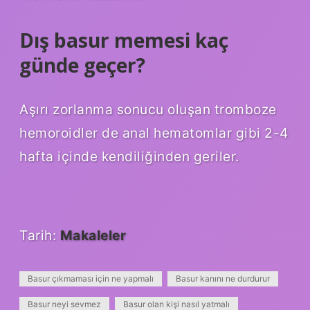
Dış basur memesi kaç
günde geçer?
Aşırı zorlanma sonucu oluşan tromboze
hemoroidler de anal hematomlar gibi 2-4
hafta içinde kendiliğinden geriler.
Tarih:
Makaleler
Basur çıkmaması için ne yapmalı
Basur kanını ne durdurur
Basur neyi sevmez
Basur olan kişi nasıl yatmalı