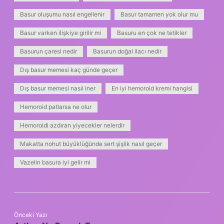
Basur oluşumu nasıl engellenir
Basur tamamen yok olur mu
Basur varken ilişkiye girilir mi
Basuru en çok ne tetikler
Basurun çaresi nedir
Basurun doğal ilacı nedir
Dış basur memesi kaç günde geçer
Dış basur memesi nasıl iner
En iyi hemoroid kremi hangisi
Hemoroid patlarsa ne olur
Hemoroidi azdıran yiyecekler nelerdir
Makatta nohut büyüklüğünde sert şişlik nasıl geçer
Vazelin basura iyi gelir mi
Önceki Yazı