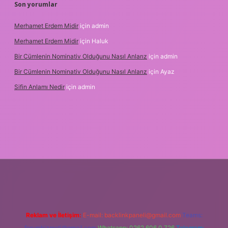
Son yorumlar
Merhamet Erdem Midir
için
admin
Merhamet Erdem Midir
için
Haluk
Bir Cümlenin Nominativ Olduğunu Nasıl Anlarız
için
admin
Bir Cümlenin Nominativ Olduğunu Nasıl Anlarız
için
Ayaz
Sifin Anlamı Nedir
için
admin
ulipbet.online
Reklam ve İletişim:
E-mail:
backlinkpaneli@gmail.com
Teams:
forumhizmeti@gmail.com
Whatsapp: 0262 606 0 726
Telegram: