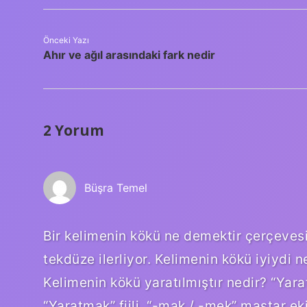
Önceki Yazı
Ahır ve ağıl arasındaki fark nedir
2 Yorum
Büşra Temel
Bir kelimenin kökü ne demektir çerçevesin
tekdüze ilerliyor. Kelimenin kökü iyiydi ne
Kelimenin kökü yaratılmıştır nedir? “Yarat
“Yaratmak” fiili, “-mak / -mek” mastar eki