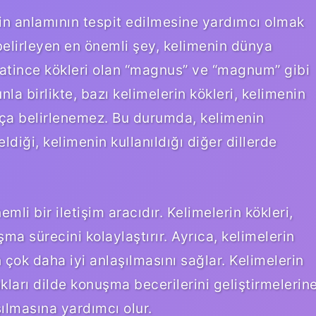
in anlamının tespit edilmesine yardımcı olmak
 belirleyen en önemli şey, kelimenin dünya
Latince kökleri olan “magnus” ve “magnum” gibi
unla birlikte, bazı kelimelerin kökleri, kelimenin
ça belirlenemez. Bu durumda, kelimenin
iği, kelimenin kullanıldığı diğer dillerde
emli bir iletişim aracıdır. Kelimelerin kökleri,
ma sürecini kolaylaştırır. Ayrıca, kelimelerin
 çok daha iyi anlaşılmasını sağlar. Kelimelerin
ukları dilde konuşma becerilerini geliştirmelerin
şılmasına yardımcı olur.