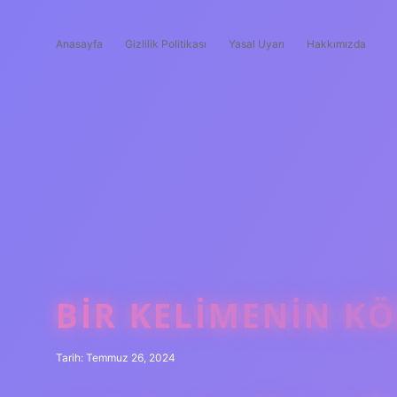
Anasayfa
Gizlilik Politikası
Yasal Uyarı
Hakkımızda
BIR KELIMENIN K
Tarih: Temmuz 26, 2024