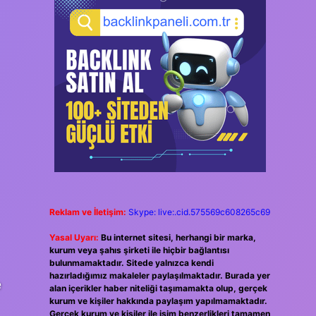
Reklam ve İletişim:
Skype: live:.cid.575569c608265c69
Yasal Uyarı:
Bu internet sitesi, herhangi bir marka,
kurum veya şahıs şirketi ile hiçbir bağlantısı
bulunmamaktadır. Sitede yalnızca kendi
hazırladığımız makaleler paylaşılmaktadır. Burada yer
e
alan içerikler haber niteliği taşımamakta olup, gerçek
kurum ve kişiler hakkında paylaşım yapılmamaktadır.
Gerçek kurum ve kişiler ile isim benzerlikleri tamamen