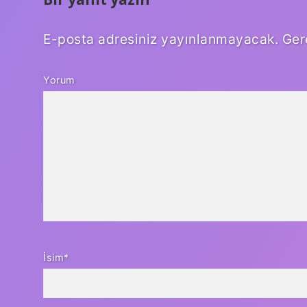
E-posta adresiniz yayınlanmayacak.
Ger
Yorum
İsim*