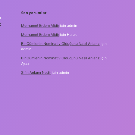
Son yorumlar
ı
k
Merhamet Erdem Midir
için
admin
Merhamet Erdem Midir
için
Haluk
Bir Cümlenin Nominativ Olduğunu Nasıl Anlarız
için
admin
Bir Cümlenin Nominativ Olduğunu Nasıl Anlarız
için
Ayaz
Sifin Anlamı Nedir
için
admin