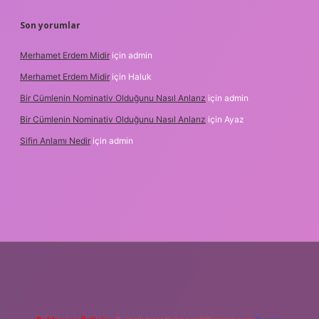
Son yorumlar
Merhamet Erdem Midir
için
admin
Merhamet Erdem Midir
için
Haluk
Bir Cümlenin Nominativ Olduğunu Nasıl Anlarız
için
admin
Bir Cümlenin Nominativ Olduğunu Nasıl Anlarız
için
Ayaz
Sifin Anlamı Nedir
için
admin
el giriş
tulipbet.online