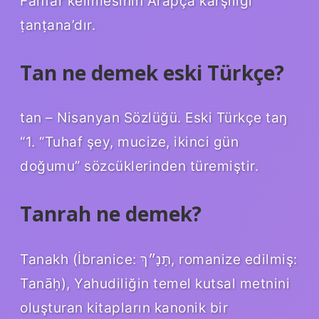
Fanfar kelimesinin Arapça karşılığı
ṭanṭana’dır.
Tan ne demek eski Türkçe?
tan – Nisanyan Sözlüğü. Eski Türkçe taŋ
“1. “Tuhaf şey, mucize, ikinci gün
doğumu” sözcüklerinden türemiştir.
Tanrah ne demek?
Tanakh (İbranice: תָּנָ״ךְ, romanize edilmiş:
Tanāḥ), Yahudiliğin temel kutsal metnini
oluşturan kitapların kanonik bir