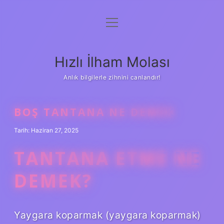
menüyü
Anasayfa
aç
Gizlilik Politikası
Hızlı İlham Molası
Yasal Uyarı
Anlık bilgilerle zihnini canlandır!
Hakkımızda
BOŞ TANTANA NE DEMEK
Tarih: Haziran 27, 2025
TANTANA ETME NE
DEMEK?
Yaygara koparmak (yaygara koparmak)