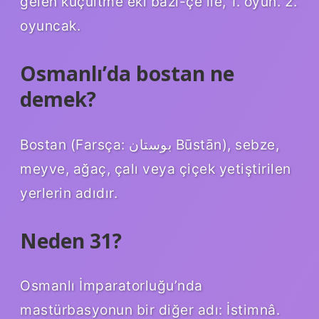
gelen küçültme eki bazi-çe ile, 1. oyun. 2.
oyuncak.
Osmanlı’da bostan ne
demek?
Bostan (Farsça: بوستان Būstān), sebze,
meyve, ağaç, çalı veya çiçek yetiştirilen
yerlerin adıdır.
Neden 31?
Osmanlı İmparatorluğu’nda
mastürbasyonun bir diğer adı: İstimnâ.