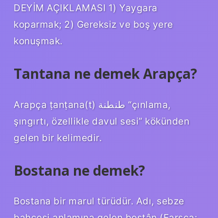
DEYİM AÇIKLAMASI 1) Yaygara
koparmak; 2) Gereksiz ve boş yere
konuşmak.
Tantana ne demek Arapça?
Arapça ṭanṭana(t) طنطنة “çınlama,
şıngırtı, özellikle davul sesi” kökünden
gelen bir kelimedir.
Bostana ne demek?
Bostana bir marul türüdür. Adı, sebze
bahçesi anlamına gelen bostân (Farsça: