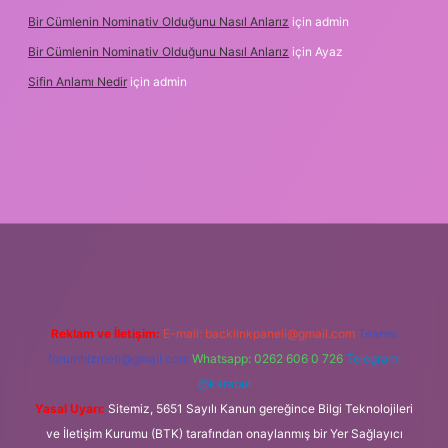
Bir Cümlenin Nominativ Olduğunu Nasıl Anlarız
için
admin
Bir Cümlenin Nominativ Olduğunu Nasıl Anlarız
için
Ayaz
Sifin Anlamı Nedir
için
admin
et güncel giriş
tulipbet.online
Reklam ve İletişim:
E-mail:
backlinkpaneli@gmail.com
Teams:
forumhizmeti@gmail.com
Whatsapp: 0262 606 0 726
Telegram:
@karabul
Yasal Uyarı:
Sitemiz, 5651 Sayılı Kanun gereğince Bilgi Teknolojileri
ve İletişim Kurumu (BTK) tarafından onaylanmış bir Yer Sağlayıcı