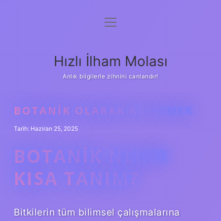
menüyü
Anasayfa
aç
Gizlilik Politikası
Hızlı İlham Molası
Yasal Uyarı
Anlık bilgilerle zihnini canlandır!
Hakkımızda
BOTANIK OLARAK NE DEMEK
Tarih: Haziran 25, 2025
BOTANIK NEDIR
KISA TANIM?
Bitkilerin tüm bilimsel çalışmalarına