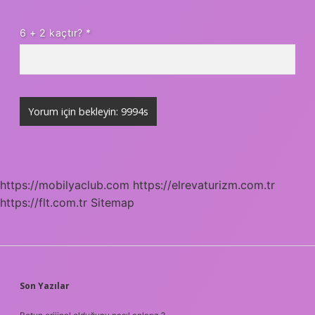
6 + 2 kaçtır?
*
https://mobilyaclub.com
https://elrevaturizm.com.tr
https://flt.com.tr
Sitemap
SIDEBAR
Son Yazılar