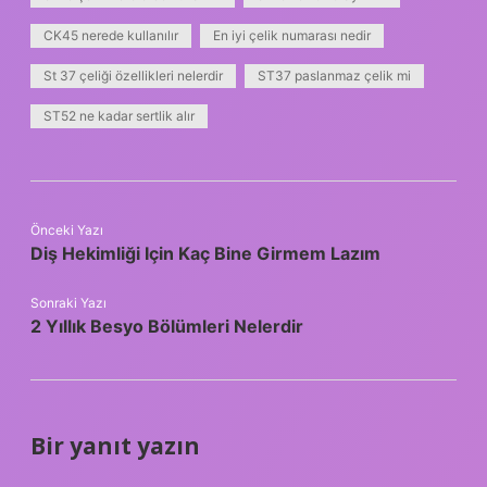
CK45 nerede kullanılır
En iyi çelik numarası nedir
St 37 çeliği özellikleri nelerdir
ST37 paslanmaz çelik mi
ST52 ne kadar sertlik alır
Önceki Yazı
Diş Hekimliği Için Kaç Bine Girmem Lazım
Sonraki Yazı
2 Yıllık Besyo Bölümleri Nelerdir
Bir yanıt yazın