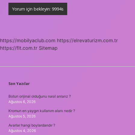
https://mobilyaclub.com
https://elrevaturizm.com.tr
https://flt.com.tr
Sitemap
SIDEBAR
Son Yazılar
Botun orijinal olduğunu nasıl anlarız ?
Ağustos 6, 2026
Kromun en yaygın kullanım alanı nedir ?
Ağustos 5, 2026
Avarlar hangi boylardandır ?
Ağustos 4, 2026