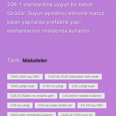
206-1 standardına uygun bir beton
türüdür. Suyun aşındırıcı etkisine maruz
kalan yapılarda prefabrik yapı
elemanlarının imalatında kullanılır.
Tarih:
Makaleler
1040 çelik kaç HRC
1040 ile 4140 arasındaki fark nedir
1045 çeliği nedir
4140 ne çeliği
C40 çeliği nedir
C45 55 ifadesi ne anlama gelir
C45 beton nerede kullanılır
C45 ne çeliği
C45 ne kadar sertlik alır
CK 45 kaç HRC
ck45 çelik nerelerde kullanılır
ck45 ile 1040 aynı mı