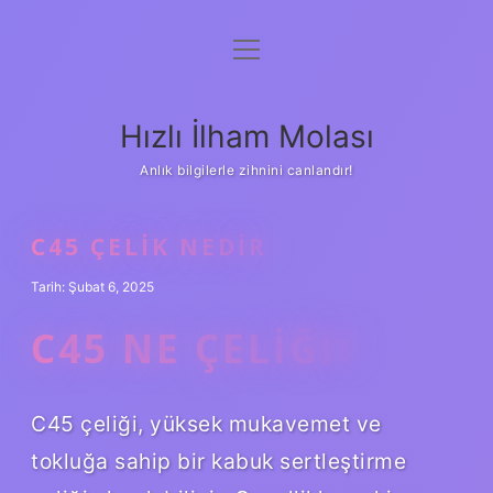
menüyü
Anasayfa
aç
Gizlilik Politikası
Hızlı İlham Molası
Yasal Uyarı
Anlık bilgilerle zihnini canlandır!
Hakkımızda
C45 ÇELIK NEDIR
Tarih: Şubat 6, 2025
C45 NE ÇELIĞI?
C45 çeliği, yüksek mukavemet ve
tokluğa sahip bir kabuk sertleştirme