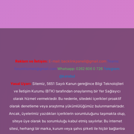
tulipbet.online
Reklam ve İletişim:
E-mail:
backlinkpaneli@gmail.com
Teams:
forumhizmeti@gmail.com
Whatsapp: 0262 606 0 726
Telegram:
@karabul
Yasal Uyarı:
Sitemiz, 5651 Sayılı Kanun gereğince Bilgi Teknolojileri
ve İletişim Kurumu (BTK) tarafından onaylanmış bir Yer Sağlayıcı
olarak hizmet vermektedir. Bu nedenle, sitedeki içerikleri proaktif
olarak denetleme veya araştırma yükümlülüğümüz bulunmamaktadır.
Ancak, üyelerimiz yazdıkları içeriklerin sorumluluğunu taşımakta olup,
siteye üye olarak bu sorumluluğu kabul etmiş sayılırlar. Bu internet
sitesi, herhangi bir marka, kurum veya şahıs şirketi ile hiçbir bağlantısı