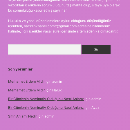
yazdıkları içeriklerin sorumluluğunu taşımakta olup, siteye üye olarak
bu sorumluluğu kabul etmiş sayılırlar.
Hukuka ve yasal düzenlemelere aykırı olduğunu düşündüğünüz
içerikleri,
backlinkpanelicomtr@gmail.com
adresine bildirmeniz
halinde, ilgili içerikler yasal süre içerisinde sitemizden kaldırılacaktır.
Arama
Son yorumlar
Merhamet Erdem Midir
için
admin
Merhamet Erdem Midir
için
Haluk
Bir Cümlenin Nominativ Olduğunu Nasıl Anlarız
için
admin
Bir Cümlenin Nominativ Olduğunu Nasıl Anlarız
için
Ayaz
Sifin Anlamı Nedir
için
admin