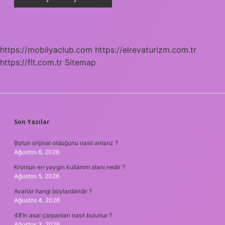
https://mobilyaclub.com
https://elrevaturizm.com.tr
https://flt.com.tr
Sitemap
SIDEBAR
Son Yazılar
Botun orijinal olduğunu nasıl anlarız ?
Ağustos 6, 2026
Kromun en yaygın kullanım alanı nedir ?
Ağustos 5, 2026
Avarlar hangi boylardandır ?
Ağustos 4, 2026
48’in asal çarpanları nasıl bulunur ?
Ağustos 3, 2026