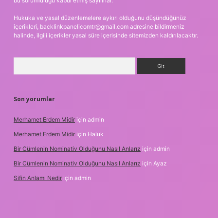
bu sorumluluğu kabul etmiş sayılırlar.
Hukuka ve yasal düzenlemelere aykırı olduğunu düşündüğünüz
içerikleri,
backlinkpanelicomtr@gmail.com
adresine bildirmeniz
halinde, ilgili içerikler yasal süre içerisinde sitemizden kaldırılacaktır.
Arama
Son yorumlar
Merhamet Erdem Midir
için
admin
Merhamet Erdem Midir
için
Haluk
Bir Cümlenin Nominativ Olduğunu Nasıl Anlarız
için
admin
Bir Cümlenin Nominativ Olduğunu Nasıl Anlarız
için
Ayaz
Sifin Anlamı Nedir
için
admin