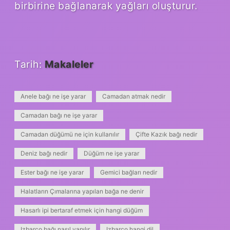
birbirine bağlanarak yağları oluşturur.
Tarih:
Makaleler
Anele bağı ne işe yarar
Camadan atmak nedir
Camadan bağı ne işe yarar
Camadan düğümü ne için kullanılır
Çifte Kazık bağı nedir
Deniz bağı nedir
Düğüm ne işe yarar
Ester bağı ne işe yarar
Gemici bağları nedir
Halatların Çımalarına yapılan bağa ne denir
Hasarlı ipi bertaraf etmek için hangi düğüm
Izbarço bağı nasıl yapılır
Izbarço hangi dil