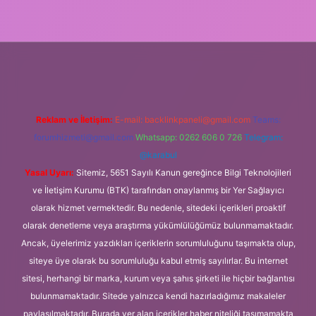
iriş
tulipbet.online
Reklam ve İletişim:
E-mail:
backlinkpaneli@gmail.com
Teams:
forumhizmeti@gmail.com
Whatsapp: 0262 606 0 726
Telegram:
@karabul
Yasal Uyarı:
Sitemiz, 5651 Sayılı Kanun gereğince Bilgi Teknolojileri
ve İletişim Kurumu (BTK) tarafından onaylanmış bir Yer Sağlayıcı
olarak hizmet vermektedir. Bu nedenle, sitedeki içerikleri proaktif
olarak denetleme veya araştırma yükümlülüğümüz bulunmamaktadır.
Ancak, üyelerimiz yazdıkları içeriklerin sorumluluğunu taşımakta olup,
siteye üye olarak bu sorumluluğu kabul etmiş sayılırlar. Bu internet
sitesi, herhangi bir marka, kurum veya şahıs şirketi ile hiçbir bağlantısı
bulunmamaktadır. Sitede yalnızca kendi hazırladığımız makaleler
paylaşılmaktadır. Burada yer alan içerikler haber niteliği taşımamakta