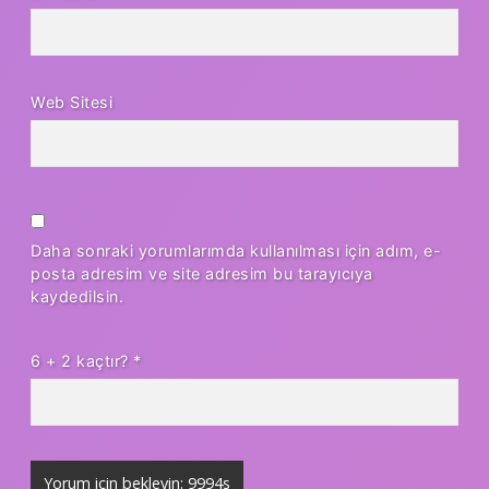
Web Sitesi
Daha sonraki yorumlarımda kullanılması için adım, e-
posta adresim ve site adresim bu tarayıcıya
kaydedilsin.
6 + 2 kaçtır?
*