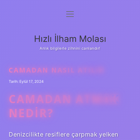
menüyü
Anasayfa
aç
Gizlilik Politikası
Hızlı İlham Molası
Yasal Uyarı
Anlık bilgilerle zihnini canlandır!
Hakkımızda
CAMADAN NASIL ATILIR
Tarih: Eylül 17, 2024
CAMADAN ATMAK
NEDIR?
Denizcilikte resiflere çarpmak yelken