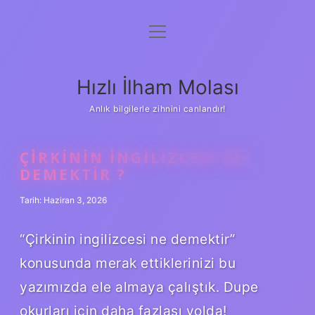
menüyü
Anasayfa
aç
Gizlilik Politikası
Hızlı İlham Molası
Yasal Uyarı
Anlık bilgilerle zihnini canlandır!
Hakkımızda
ÇIRKININ INGILIZCESI NE
DEMEKTIR ?
Tarih: Haziran 3, 2026
“Çirkinin ingilizcesi ne demektir”
konusunda merak ettiklerinizi bu
yazımızda ele almaya çalıştık. Dupe
okurları için daha fazlası yolda!