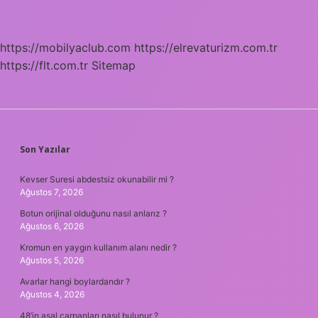
https://mobilyaclub.com
https://elrevaturizm.com.tr
https://flt.com.tr
Sitemap
SIDEBAR
Son Yazılar
Kevser Suresi abdestsiz okunabilir mi ?
Ağustos 7, 2026
Botun orijinal olduğunu nasıl anlarız ?
Ağustos 6, 2026
Kromun en yaygın kullanım alanı nedir ?
Ağustos 5, 2026
Avarlar hangi boylardandır ?
Ağustos 4, 2026
48’in asal çarpanları nasıl bulunur ?