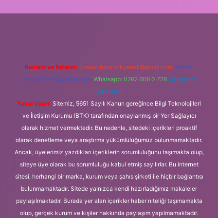
et.online
Reklam ve İletişim:
E-mail:
backlinkpaneli@gmail.com
Teams:
forumhizmeti@gmail.com
Whatsapp: 0262 606 0 726
Telegram:
@karabul
Yasal Uyarı:
Sitemiz, 5651 Sayılı Kanun gereğince Bilgi Teknolojileri
ve İletişim Kurumu (BTK) tarafından onaylanmış bir Yer Sağlayıcı
olarak hizmet vermektedir. Bu nedenle, sitedeki içerikleri proaktif
olarak denetleme veya araştırma yükümlülüğümüz bulunmamaktadır.
Ancak, üyelerimiz yazdıkları içeriklerin sorumluluğunu taşımakta olup,
siteye üye olarak bu sorumluluğu kabul etmiş sayılırlar. Bu internet
sitesi, herhangi bir marka, kurum veya şahıs şirketi ile hiçbir bağlantısı
bulunmamaktadır. Sitede yalnızca kendi hazırladığımız makaleler
paylaşılmaktadır. Burada yer alan içerikler haber niteliği taşımamakta
olup, gerçek kurum ve kişiler hakkında paylaşım yapılmamaktadır.