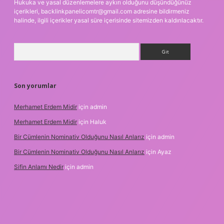
Hukuka ve yasal düzenlemelere aykırı olduğunu düşündüğünüz
içerikleri,
backlinkpanelicomtr@gmail.com
adresine bildirmeniz
halinde, ilgili içerikler yasal süre içerisinde sitemizden kaldırılacaktır.
Arama
Son yorumlar
Merhamet Erdem Midir
için
admin
Merhamet Erdem Midir
için
Haluk
Bir Cümlenin Nominativ Olduğunu Nasıl Anlarız
için
admin
Bir Cümlenin Nominativ Olduğunu Nasıl Anlarız
için
Ayaz
Sifin Anlamı Nedir
için
admin