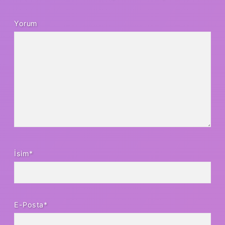
Yorum
İsim*
E-Posta*