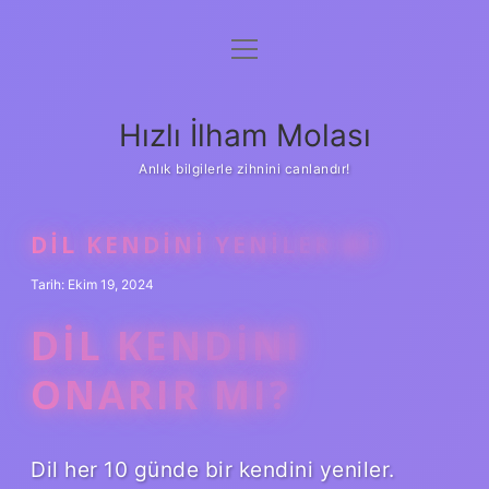
menüyü
Anasayfa
aç
Gizlilik Politikası
Hızlı İlham Molası
Yasal Uyarı
Anlık bilgilerle zihnini canlandır!
Hakkımızda
DIL KENDINI YENILER MI
Tarih: Ekim 19, 2024
DIL KENDINI
ONARIR MI?
Dil her 10 günde bir kendini yeniler.