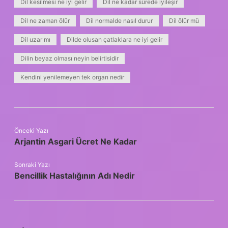
Dil kesilmesi ne iyi gelir
Dil ne kadar sürede iyileşir
Dil ne zaman ölür
Dil normalde nasıl durur
Dil ölür mü
Dil uzar mı
Dilde olusan çatlaklara ne iyi gelir
Dilin beyaz olması neyin belirtisidir
Kendini yenilemeyen tek organ nedir
Önceki Yazı
Arjantin Asgari Ücret Ne Kadar
Sonraki Yazı
Bencillik Hastalığının Adı Nedir