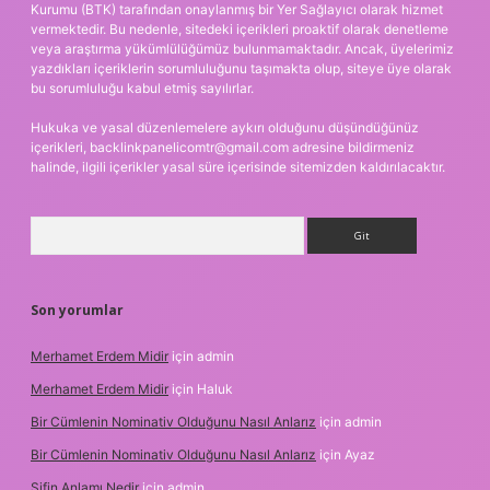
Kurumu (BTK) tarafından onaylanmış bir Yer Sağlayıcı olarak hizmet
vermektedir. Bu nedenle, sitedeki içerikleri proaktif olarak denetleme
veya araştırma yükümlülüğümüz bulunmamaktadır. Ancak, üyelerimiz
yazdıkları içeriklerin sorumluluğunu taşımakta olup, siteye üye olarak
bu sorumluluğu kabul etmiş sayılırlar.
Hukuka ve yasal düzenlemelere aykırı olduğunu düşündüğünüz
içerikleri,
backlinkpanelicomtr@gmail.com
adresine bildirmeniz
halinde, ilgili içerikler yasal süre içerisinde sitemizden kaldırılacaktır.
Arama
Son yorumlar
Merhamet Erdem Midir
için
admin
Merhamet Erdem Midir
için
Haluk
Bir Cümlenin Nominativ Olduğunu Nasıl Anlarız
için
admin
Bir Cümlenin Nominativ Olduğunu Nasıl Anlarız
için
Ayaz
Sifin Anlamı Nedir
için
admin