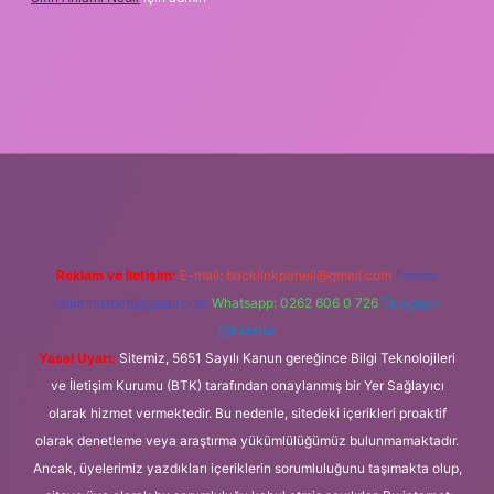
pbet.online
Reklam ve İletişim:
E-mail:
backlinkpaneli@gmail.com
Teams:
forumhizmeti@gmail.com
Whatsapp: 0262 606 0 726
Telegram:
@karabul
Yasal Uyarı:
Sitemiz, 5651 Sayılı Kanun gereğince Bilgi Teknolojileri
ve İletişim Kurumu (BTK) tarafından onaylanmış bir Yer Sağlayıcı
olarak hizmet vermektedir. Bu nedenle, sitedeki içerikleri proaktif
olarak denetleme veya araştırma yükümlülüğümüz bulunmamaktadır.
Ancak, üyelerimiz yazdıkları içeriklerin sorumluluğunu taşımakta olup,