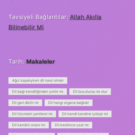
Tavsiyeli Bağlantılar:
Allah Akılla
Bilinebilir Mi
Tarih:
Makaleler
Ağız kapalıyken dil nasıl olmalı
Dil bağı kendiliğinden yırtılır mı
Dil bozulursa ne olur
Dil geri dikilir mi
Dil hangi organa bağlıdır
Dil hücreleri yenilenir mi
Dil kendi kendine iyileşir mi
Dil kendini onarır mı
Dil kesilince uzar mı