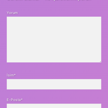
Yorum
İsim*
E-Posta*