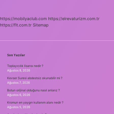
https://mobilyaclub.com
https://elrevaturizm.com.tr
https://flt.com.tr
Sitemap
SIDEBAR
Son Yazılar
Toplayıcılık lisansı nedir ?
Ağustos 8, 2026
Kevser Suresi abdestsiz okunabilir mi ?
Ağustos 7, 2026
Botun orijinal olduğunu nasıl anlarız ?
Ağustos 6, 2026
Kromun en yaygın kullanım alanı nedir ?
Ağustos 5, 2026