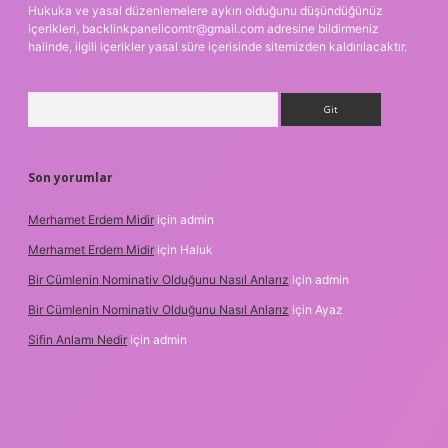
Hukuka ve yasal düzenlemelere aykırı olduğunu düşündüğünüz
içerikleri,
backlinkpanelicomtr@gmail.com
adresine bildirmeniz
halinde, ilgili içerikler yasal süre içerisinde sitemizden kaldırılacaktır.
Arama
Son yorumlar
Merhamet Erdem Midir
için
admin
Merhamet Erdem Midir
için
Haluk
Bir Cümlenin Nominativ Olduğunu Nasıl Anlarız
için
admin
Bir Cümlenin Nominativ Olduğunu Nasıl Anlarız
için
Ayaz
Sifin Anlamı Nedir
için
admin