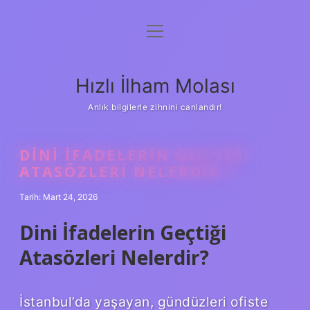
menüyü
Anasayfa
aç
Gizlilik Politikası
Hızlı İlham Molası
Yasal Uyarı
Anlık bilgilerle zihnini canlandır!
Hakkımızda
DINI IFADELERIN GEÇTIĞI
ATASÖZLERI NELERDIR ?
Tarih: Mart 24, 2026
Dini İfadelerin Geçtiği
Atasözleri Nelerdir?
İstanbul’da yaşayan, gündüzleri ofiste