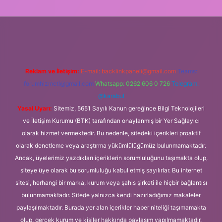
ipbet.online
Reklam ve İletişim:
E-mail:
backlinkpaneli@gmail.com
Teams:
forumhizmeti@gmail.com
Whatsapp: 0262 606 0 726
Telegram:
@karabul
Yasal Uyarı:
Sitemiz, 5651 Sayılı Kanun gereğince Bilgi Teknolojileri
ve İletişim Kurumu (BTK) tarafından onaylanmış bir Yer Sağlayıcı
olarak hizmet vermektedir. Bu nedenle, sitedeki içerikleri proaktif
olarak denetleme veya araştırma yükümlülüğümüz bulunmamaktadır.
Ancak, üyelerimiz yazdıkları içeriklerin sorumluluğunu taşımakta olup,
siteye üye olarak bu sorumluluğu kabul etmiş sayılırlar. Bu internet
sitesi, herhangi bir marka, kurum veya şahıs şirketi ile hiçbir bağlantısı
bulunmamaktadır. Sitede yalnızca kendi hazırladığımız makaleler
paylaşılmaktadır. Burada yer alan içerikler haber niteliği taşımamakta
olup, gerçek kurum ve kişiler hakkında paylaşım yapılmamaktadır.