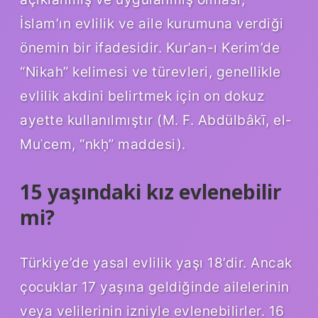
İslam’ın evlilik ve aile kurumuna verdiği
önemin bir ifadesidir. Kur’an-ı Kerim’de
“Nikah” kelimesi ve türevleri, genellikle
evlilik akdini belirtmek için on dokuz
ayette kullanılmıştır (M. F. Abdülbâkī, el-
Muʿcem, “nkḥ” maddesi).
15 yaşındaki kız evlenebilir
mi?
Türkiye’de yasal evlilik yaşı 18’dir. Ancak
çocuklar 17 yaşına geldiğinde ailelerinin
veya velilerinin izniyle evlenebilirler. 16