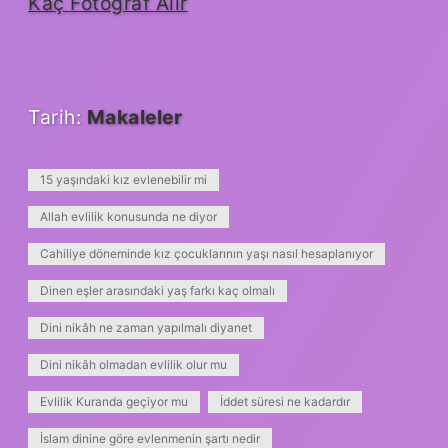
Kaç Fotoğraf Alır
Tarih:
Makaleler
15 yaşındaki kız evlenebilir mi
Allah evlilik konusunda ne diyor
Cahiliye döneminde kız çocuklarının yaşı nasıl hesaplanıyor
Dinen eşler arasındaki yaş farkı kaç olmalı
Dini nikâh ne zaman yapılmalı diyanet
Dini nikâh olmadan evlilik olur mu
Evlilik Kuranda geçiyor mu
İddet süresi ne kadardır
İslam dinine göre evlenmenin şartı nedir