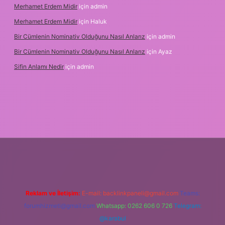
Merhamet Erdem Midir
için
admin
Merhamet Erdem Midir
için
Haluk
Bir Cümlenin Nominativ Olduğunu Nasıl Anlarız
için
admin
Bir Cümlenin Nominativ Olduğunu Nasıl Anlarız
için
Ayaz
Sifin Anlamı Nedir
için
admin
bet.online
Reklam ve İletişim:
E-mail:
backlinkpaneli@gmail.com
Teams:
forumhizmeti@gmail.com
Whatsapp: 0262 606 0 726
Telegram:
@karabul