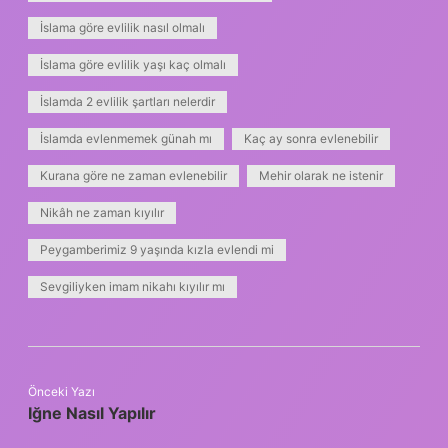
İslama göre evlilik nasıl olmalı
İslama göre evlilik yaşı kaç olmalı
İslamda 2 evlilik şartları nelerdir
İslamda evlenmemek günah mı
Kaç ay sonra evlenebilir
Kurana göre ne zaman evlenebilir
Mehir olarak ne istenir
Nikâh ne zaman kıyılır
Peygamberimiz 9 yaşında kızla evlendi mi
Sevgiliyken imam nikahı kıyılır mı
Önceki Yazı
Iğne Nasıl Yapılır