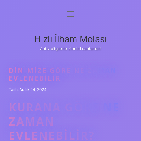
menüyü
Anasayfa
aç
Gizlilik Politikası
Hızlı İlham Molası
Yasal Uyarı
Anlık bilgilerle zihnini canlandır!
Hakkımızda
DINIMIZE GÖRE NE ZAMAN
EVLENEBILIR
Tarih: Aralık 24, 2024
KURANA GÖRE NE
ZAMAN
EVLENEBILIR?