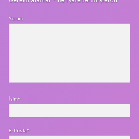
Yorum
İsim*
E-Posta*