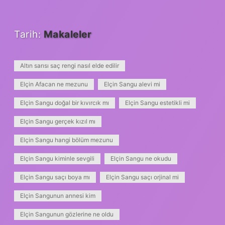
Tarih:
Makaleler
Altın sarısı saç rengi nasıl elde edilir
Elçin Afacan ne mezunu
Elçin Sangu alevi mi
Elçin Sangu doğal bir kıvırcık mı
Elçin Sangu estetikli mi
Elçin Sangu gerçek kızıl mı
Elçin Sangu hangi bölüm mezunu
Elçin Sangu kiminle sevgili
Elçin Sangu ne okudu
Elçin Sangu saçı boya mı
Elçin Sangu saçı orjinal mi
Elçin Sangunun annesi kim
Elçin Sangunun gözlerine ne oldu