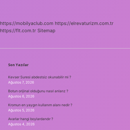
https://mobilyaclub.com
https://elrevaturizm.com.tr
https://flt.com.tr
Sitemap
SIDEBAR
Son Yazılar
Kevser Suresi abdestsiz okunabilir mi ?
Ağustos 7, 2026
Botun orijinal olduğunu nasıl anlarız ?
Ağustos 6, 2026
Kromun en yaygın kullanım alanı nedir ?
Ağustos 5, 2026
Avarlar hangi boylardandır ?
Ağustos 4, 2026