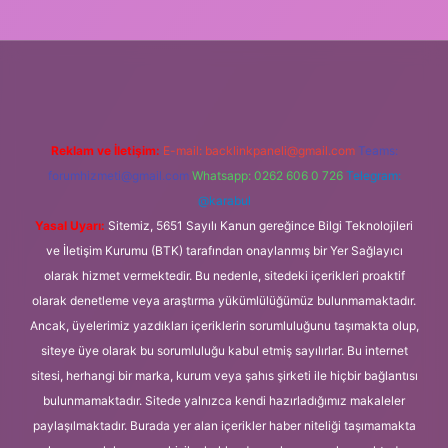
t.online
Reklam ve İletişim:
E-mail:
backlinkpaneli@gmail.com
Teams:
forumhizmeti@gmail.com
Whatsapp: 0262 606 0 726
Telegram:
@karabul
Yasal Uyarı:
Sitemiz, 5651 Sayılı Kanun gereğince Bilgi Teknolojileri
ve İletişim Kurumu (BTK) tarafından onaylanmış bir Yer Sağlayıcı
olarak hizmet vermektedir. Bu nedenle, sitedeki içerikleri proaktif
olarak denetleme veya araştırma yükümlülüğümüz bulunmamaktadır.
Ancak, üyelerimiz yazdıkları içeriklerin sorumluluğunu taşımakta olup,
siteye üye olarak bu sorumluluğu kabul etmiş sayılırlar. Bu internet
sitesi, herhangi bir marka, kurum veya şahıs şirketi ile hiçbir bağlantısı
bulunmamaktadır. Sitede yalnızca kendi hazırladığımız makaleler
paylaşılmaktadır. Burada yer alan içerikler haber niteliği taşımamakta