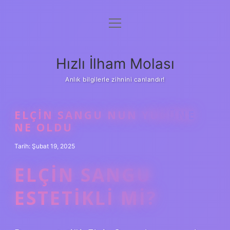
menüyü
Anasayfa
aç
Gizlilik Politikası
Hızlı İlham Molası
Yasal Uyarı
Anlık bilgilerle zihnini canlandır!
Hakkımızda
ELÇIN SANGU NUN YÜZÜNE
NE OLDU
Tarih: Şubat 19, 2025
ELÇIN SANGU
ESTETIKLI MI?