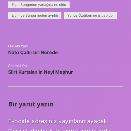
Elçin Sangunun yanağına ne oldu
Elçin ve Sangu neden ayrıldı
Yunus Özdiken ne iş yapıyor
Önceki Yazı
Nato Çadırları Nerede
Sonraki Yazı
Siirt Kurtalan In Neyi Meşhur
Bir yanıt yazın
E-posta adresiniz yayınlanmayacak.
Gerekli alanlar
*
ile işaretlenmişlerdir