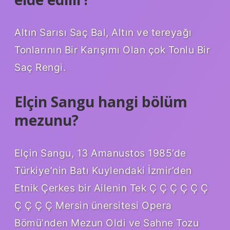
Altın Sarısı Saç Bal, Altın ve tereyağı
Tonlarının Bir Karışımı Olan çok Tonlu Bir
Saç Rengi.
Elçin Sangu hangi bölüm
mezunu?
Elçin Sangu, 13 Amanustos 1985’de
Türkiye’nin Batı Kuylendaki İzmir’den
Etnik Çerkes bir Ailenin Tek Ç Ç Ç Ç Ç Ç
Ç Ç Ç Ç Mersin ünersitesi Opera
Bömü’nden Mezun Oldi ve Sahne Tozu