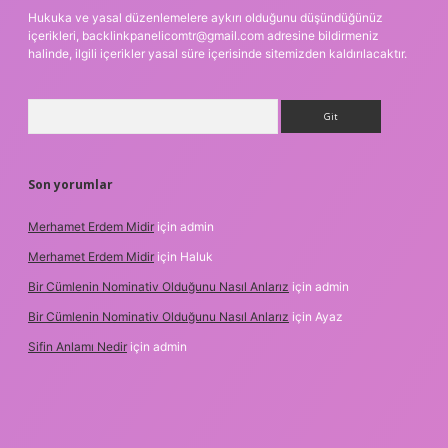
Hukuka ve yasal düzenlemelere aykırı olduğunu düşündüğünüz
içerikleri,
backlinkpanelicomtr@gmail.com
adresine bildirmeniz
halinde, ilgili içerikler yasal süre içerisinde sitemizden kaldırılacaktır.
Arama
Son yorumlar
Merhamet Erdem Midir
için
admin
Merhamet Erdem Midir
için
Haluk
Bir Cümlenin Nominativ Olduğunu Nasıl Anlarız
için
admin
Bir Cümlenin Nominativ Olduğunu Nasıl Anlarız
için
Ayaz
Sifin Anlamı Nedir
için
admin