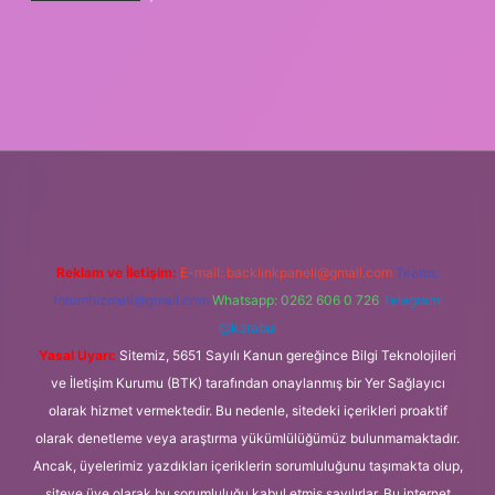
giriş
tulipbet.online
Reklam ve İletişim:
E-mail:
backlinkpaneli@gmail.com
Teams:
forumhizmeti@gmail.com
Whatsapp: 0262 606 0 726
Telegram:
@karabul
Yasal Uyarı:
Sitemiz, 5651 Sayılı Kanun gereğince Bilgi Teknolojileri
ve İletişim Kurumu (BTK) tarafından onaylanmış bir Yer Sağlayıcı
olarak hizmet vermektedir. Bu nedenle, sitedeki içerikleri proaktif
olarak denetleme veya araştırma yükümlülüğümüz bulunmamaktadır.
Ancak, üyelerimiz yazdıkları içeriklerin sorumluluğunu taşımakta olup,
siteye üye olarak bu sorumluluğu kabul etmiş sayılırlar. Bu internet