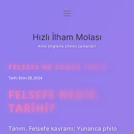
menüyü
Anasayfa
aç
Gizlilik Politikası
Hızlı İlham Molası
Yasal Uyarı
Anlık bilgilerle zihnini canlandır!
Hakkımızda
FELSEFE NE DEMEK TARIH
Tarih: Ekim 28, 2024
FELSEFE NEDIR,
TARIHI?
Tanım. Felsefe kavramı; Yunanca philo