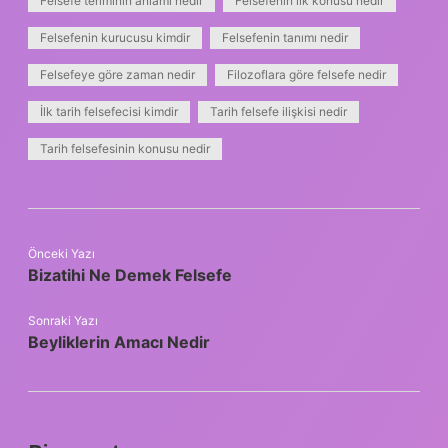
Felsefe teriminin anlamı nedir
Felsefenin ilk konusu nedir
Felsefenin kurucusu kimdir
Felsefenin tanımı nedir
Felsefeye göre zaman nedir
Filozoflara göre felsefe nedir
İlk tarih felsefecisi kimdir
Tarih felsefe ilişkisi nedir
Tarih felsefesinin konusu nedir
Önceki Yazı
Bizatihi Ne Demek Felsefe
Sonraki Yazı
Beyliklerin Amacı Nedir