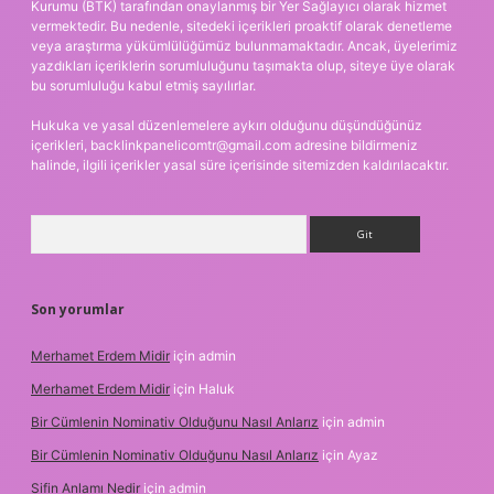
Kurumu (BTK) tarafından onaylanmış bir Yer Sağlayıcı olarak hizmet
vermektedir. Bu nedenle, sitedeki içerikleri proaktif olarak denetleme
veya araştırma yükümlülüğümüz bulunmamaktadır. Ancak, üyelerimiz
yazdıkları içeriklerin sorumluluğunu taşımakta olup, siteye üye olarak
bu sorumluluğu kabul etmiş sayılırlar.
Hukuka ve yasal düzenlemelere aykırı olduğunu düşündüğünüz
içerikleri,
backlinkpanelicomtr@gmail.com
adresine bildirmeniz
halinde, ilgili içerikler yasal süre içerisinde sitemizden kaldırılacaktır.
Arama
Son yorumlar
Merhamet Erdem Midir
için
admin
Merhamet Erdem Midir
için
Haluk
Bir Cümlenin Nominativ Olduğunu Nasıl Anlarız
için
admin
Bir Cümlenin Nominativ Olduğunu Nasıl Anlarız
için
Ayaz
Sifin Anlamı Nedir
için
admin