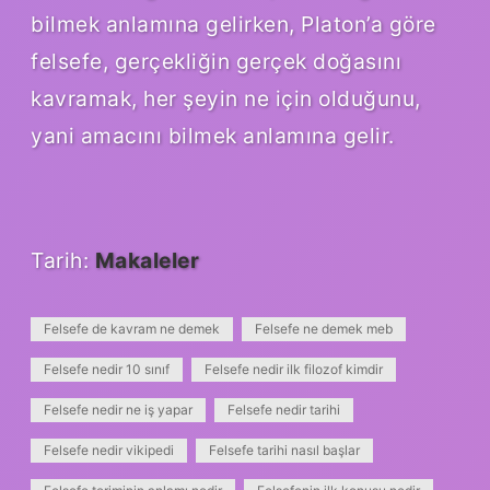
bilmek anlamına gelirken, Platon’a göre
felsefe, gerçekliğin gerçek doğasını
kavramak, her şeyin ne için olduğunu,
yani amacını bilmek anlamına gelir.
Tarih:
Makaleler
Felsefe de kavram ne demek
Felsefe ne demek meb
Felsefe nedir 10 sınıf
Felsefe nedir ilk filozof kimdir
Felsefe nedir ne iş yapar
Felsefe nedir tarihi
Felsefe nedir vikipedi
Felsefe tarihi nasıl başlar