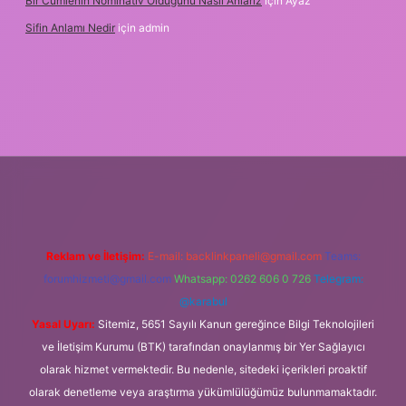
Bir Cümlenin Nominativ Olduğunu Nasıl Anlarız
için
Ayaz
Sifin Anlamı Nedir
için
admin
riş
tulipbet.online
Reklam ve İletişim:
E-mail:
backlinkpaneli@gmail.com
Teams:
forumhizmeti@gmail.com
Whatsapp: 0262 606 0 726
Telegram:
@karabul
Yasal Uyarı:
Sitemiz, 5651 Sayılı Kanun gereğince Bilgi Teknolojileri
ve İletişim Kurumu (BTK) tarafından onaylanmış bir Yer Sağlayıcı
olarak hizmet vermektedir. Bu nedenle, sitedeki içerikleri proaktif
olarak denetleme veya araştırma yükümlülüğümüz bulunmamaktadır.