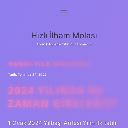
menüyü
Anasayfa
aç
Gizlilik Politikası
Hızlı İlham Molası
Yasal Uyarı
Anlık bilgilerle zihnini canlandır!
Hakkımızda
HANGI YILA GIRECEĞIZ
Tarih: Temmuz 24, 2025
2024 YILINDA NE
ZAMAN GIRECEĞIZ?
1 Ocak 2024 Yılbaşı Arifesi Yılın ilk tatili