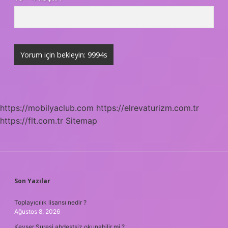
https://mobilyaclub.com
https://elrevaturizm.com.tr
https://flt.com.tr
Sitemap
SIDEBAR
Son Yazılar
Toplayıcılık lisansı nedir ?
Ağustos 8, 2026
Kevser Suresi abdestsiz okunabilir mi ?