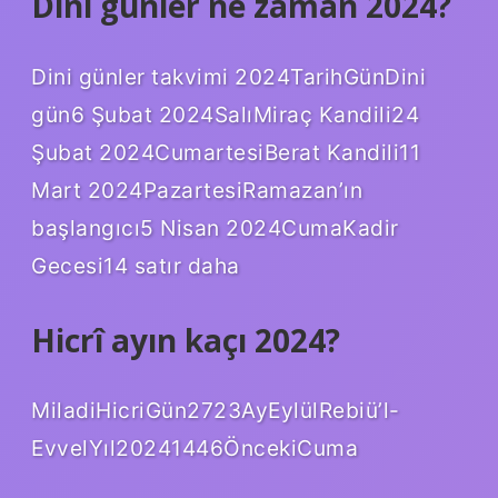
Dini günler ne zaman 2024?
Dini günler takvimi 2024TarihGünDini
gün6 Şubat 2024SalıMiraç Kandili24
Şubat 2024CumartesiBerat Kandili11
Mart 2024PazartesiRamazan’ın
başlangıcı5 Nisan 2024CumaKadir
Gecesi14 satır daha
Hicrî ayın kaçı 2024?
MiladiHicriGün2723AyEylülRebiü’l-
EvvelYıl20241446ÖncekiCuma