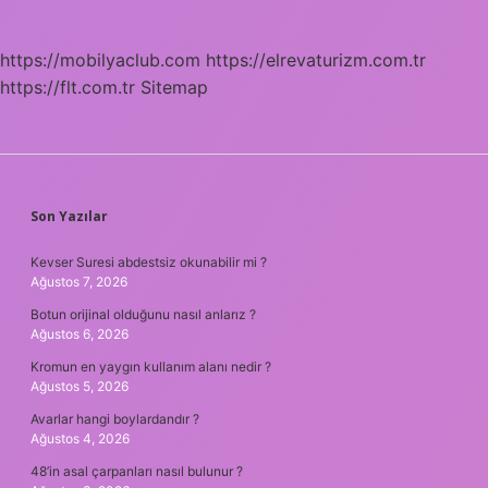
https://mobilyaclub.com
https://elrevaturizm.com.tr
https://flt.com.tr
Sitemap
SIDEBAR
Son Yazılar
Kevser Suresi abdestsiz okunabilir mi ?
Ağustos 7, 2026
Botun orijinal olduğunu nasıl anlarız ?
Ağustos 6, 2026
Kromun en yaygın kullanım alanı nedir ?
Ağustos 5, 2026
Avarlar hangi boylardandır ?
Ağustos 4, 2026
48’in asal çarpanları nasıl bulunur ?