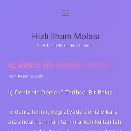
menüyü
Anasayfa
aç
Gizlilik Politikası
Hızlı İlham Molası
Yasal Uyarı
Anlık bilgilerle zihnini canlandır!
Hakkımızda
İÇ DENIZ NE DEMEK TARIH ?
Tarih: Kasım 18, 2025
İç Deniz Ne Demek? Tarihsel Bir Bakış
İç deniz terimi, coğrafyada denizle kara
arasındaki sınırları tanımlarken kullanılan