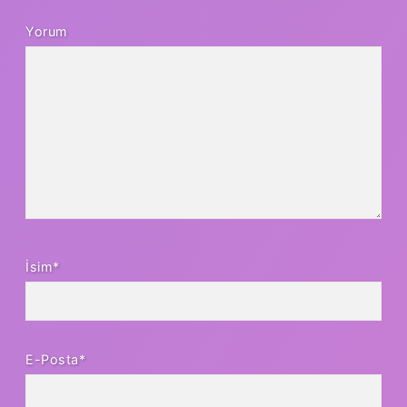
Yorum
İsim*
E-Posta*