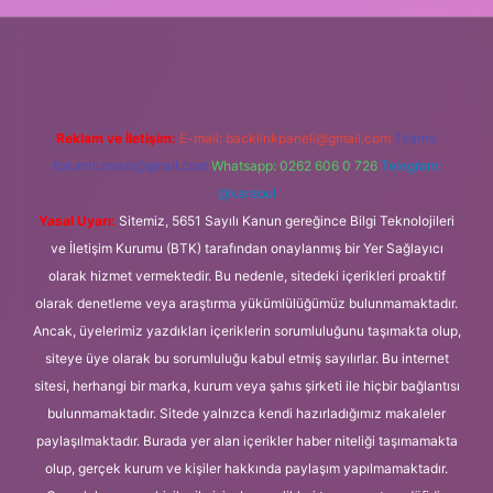
bet.online
Reklam ve İletişim:
E-mail:
backlinkpaneli@gmail.com
Teams:
forumhizmeti@gmail.com
Whatsapp: 0262 606 0 726
Telegram:
@karabul
Yasal Uyarı:
Sitemiz, 5651 Sayılı Kanun gereğince Bilgi Teknolojileri
ve İletişim Kurumu (BTK) tarafından onaylanmış bir Yer Sağlayıcı
olarak hizmet vermektedir. Bu nedenle, sitedeki içerikleri proaktif
olarak denetleme veya araştırma yükümlülüğümüz bulunmamaktadır.
Ancak, üyelerimiz yazdıkları içeriklerin sorumluluğunu taşımakta olup,
siteye üye olarak bu sorumluluğu kabul etmiş sayılırlar. Bu internet
sitesi, herhangi bir marka, kurum veya şahıs şirketi ile hiçbir bağlantısı
bulunmamaktadır. Sitede yalnızca kendi hazırladığımız makaleler
paylaşılmaktadır. Burada yer alan içerikler haber niteliği taşımamakta
olup, gerçek kurum ve kişiler hakkında paylaşım yapılmamaktadır.