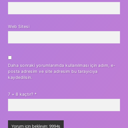
Web Sitesi
Daha sonraki yorumlarımda kullanılması için adım, e-
posta adresim ve site adresim bu tarayıcıya
kaydedilsin.
7 + 8 kaçtır?
*