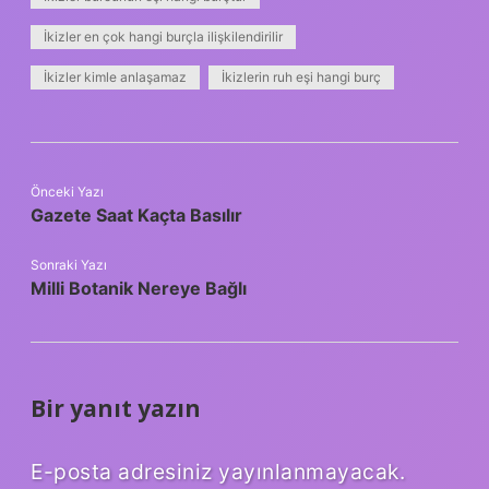
İkizler en çok hangi burçla ilişkilendirilir
İkizler kimle anlaşamaz
İkizlerin ruh eşi hangi burç
Önceki Yazı
Gazete Saat Kaçta Basılır
Sonraki Yazı
Milli Botanik Nereye Bağlı
Bir yanıt yazın
E-posta adresiniz yayınlanmayacak.