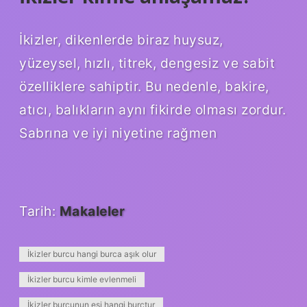
İkizler, dikenlerde biraz huysuz,
yüzeysel, hızlı, titrek, dengesiz ve sabit
özelliklere sahiptir. Bu nedenle, bakire,
atıcı, balıkların aynı fikirde olması zordur.
Sabrına ve iyi niyetine rağmen
Tarih:
Makaleler
İkizler burcu hangi burca aşık olur
İkizler burcu kimle evlenmeli
İkizler burcunun eşi hangi burçtur