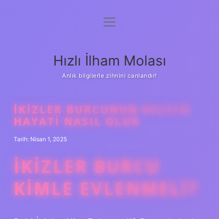
menüyü
Anasayfa
aç
Gizlilik Politikası
Hızlı İlham Molası
Yasal Uyarı
Anlık bilgilerle zihnini canlandır!
Hakkımızda
İKIZLER BURCUNUN EVLILIK
HAYATI NASIL OLUR
Tarih: Nisan 1, 2025
İKIZLER BURCU
KIMLE EVLENMELI?