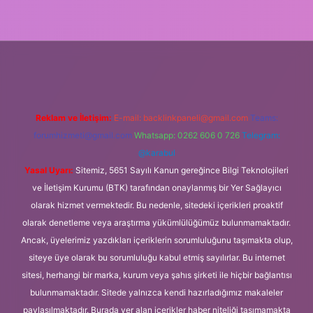
 güncel giriş
tulipbet.online
Reklam ve İletişim:
E-mail:
backlinkpaneli@gmail.com
Teams:
forumhizmeti@gmail.com
Whatsapp: 0262 606 0 726
Telegram:
@karabul
Yasal Uyarı:
Sitemiz, 5651 Sayılı Kanun gereğince Bilgi Teknolojileri
ve İletişim Kurumu (BTK) tarafından onaylanmış bir Yer Sağlayıcı
olarak hizmet vermektedir. Bu nedenle, sitedeki içerikleri proaktif
olarak denetleme veya araştırma yükümlülüğümüz bulunmamaktadır.
Ancak, üyelerimiz yazdıkları içeriklerin sorumluluğunu taşımakta olup,
siteye üye olarak bu sorumluluğu kabul etmiş sayılırlar. Bu internet
sitesi, herhangi bir marka, kurum veya şahıs şirketi ile hiçbir bağlantısı
bulunmamaktadır. Sitede yalnızca kendi hazırladığımız makaleler
paylaşılmaktadır. Burada yer alan içerikler haber niteliği taşımamakta