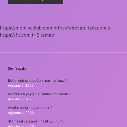
https://mobilyaclub.com
https://elrevaturizm.com.tr
https://flt.com.tr
Sitemap
SIDEBAR
Son Yazılar
Botun orijinal olduğunu nasıl anlarız ?
Ağustos 6, 2026
Kromun en yaygın kullanım alanı nedir ?
Ağustos 5, 2026
Avarlar hangi boylardandır ?
Ağustos 4, 2026
48’in asal çarpanları nasıl bulunur ?
Ağustos 3, 2026