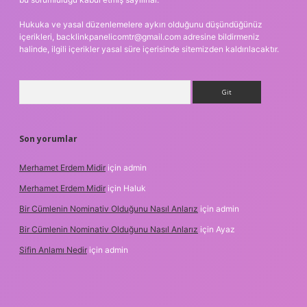
Hukuka ve yasal düzenlemelere aykırı olduğunu düşündüğünüz
içerikleri,
backlinkpanelicomtr@gmail.com
adresine bildirmeniz
halinde, ilgili içerikler yasal süre içerisinde sitemizden kaldırılacaktır.
Arama
Son yorumlar
Merhamet Erdem Midir
için
admin
Merhamet Erdem Midir
için
Haluk
Bir Cümlenin Nominativ Olduğunu Nasıl Anlarız
için
admin
Bir Cümlenin Nominativ Olduğunu Nasıl Anlarız
için
Ayaz
Sifin Anlamı Nedir
için
admin