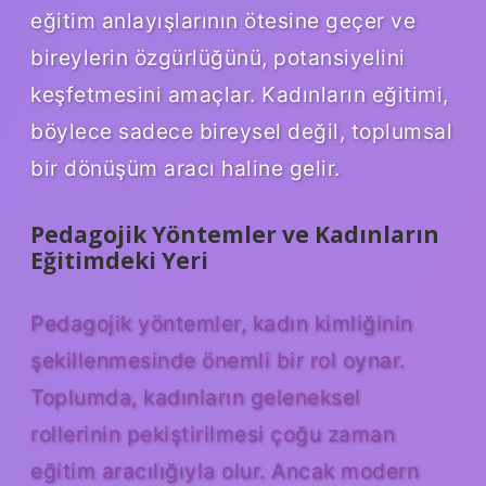
eğitim anlayışlarının ötesine geçer ve
bireylerin özgürlüğünü, potansiyelini
keşfetmesini amaçlar. Kadınların eğitimi,
böylece sadece bireysel değil, toplumsal
bir dönüşüm aracı haline gelir.
Pedagojik Yöntemler ve Kadınların
Eğitimdeki Yeri
Pedagojik yöntemler, kadın kimliğinin
şekillenmesinde önemli bir rol oynar.
Toplumda, kadınların geleneksel
rollerinin pekiştirilmesi çoğu zaman
eğitim aracılığıyla olur. Ancak modern