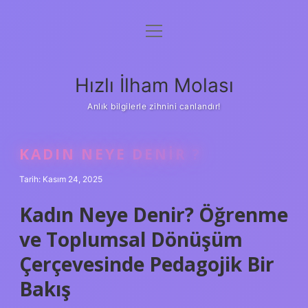
menüyü
Anasayfa
aç
Gizlilik Politikası
Hızlı İlham Molası
Yasal Uyarı
Anlık bilgilerle zihnini canlandır!
Hakkımızda
KADIN NEYE DENIR ?
Tarih: Kasım 24, 2025
Kadın Neye Denir? Öğrenme
ve Toplumsal Dönüşüm
Çerçevesinde Pedagojik Bir
Bakış