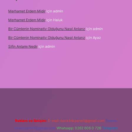
Merhamet Erdem Midir
için
admin
Merhamet Erdem Midir
için
Haluk
Bir Cümlenin Nominativ Olduğunu Nasıl Anlarız
için
admin
Bir Cümlenin Nominativ Olduğunu Nasıl Anlarız
için
Ayaz
Sifin Anlamı Nedir
için
admin
ş
tulipbet.online
Reklam ve İletişim:
E-mail:
backlinkpaneli@gmail.com
Teams:
forumhizmeti@gmail.com
Whatsapp: 0262 606 0 726
Telegram: