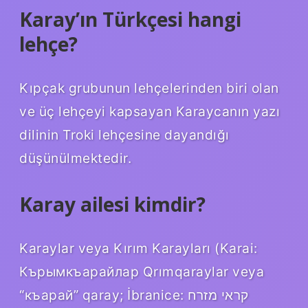
Karay’ın Türkçesi hangi
lehçe?
Kıpçak grubunun lehçelerinden biri olan
ve üç lehçeyi kapsayan Karaycanın yazı
dilinin Troki lehçesine dayandığı
düşünülmektedir.
Karay ailesi kimdir?
Karaylar veya Kırım Karayları (Karai:
Кърымкъарайлар Qrımqaraylar veya
“къарай” qaray; İbranice: קראי מזרח