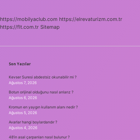
https://mobilyaclub.com
https://elrevaturizm.com.tr
https://flt.com.tr
Sitemap
SIDEBAR
Son Yazılar
Kevser Suresi abdestsiz okunabilir mi ?
Ağustos 7, 2026
Botun orijinal olduğunu nasıl anlarız ?
Ağustos 6, 2026
Kromun en yaygın kullanım alanı nedir ?
Ağustos 5, 2026
Avarlar hangi boylardandır ?
Ağustos 4, 2026
48’in asal çarpanları nasıl bulunur ?