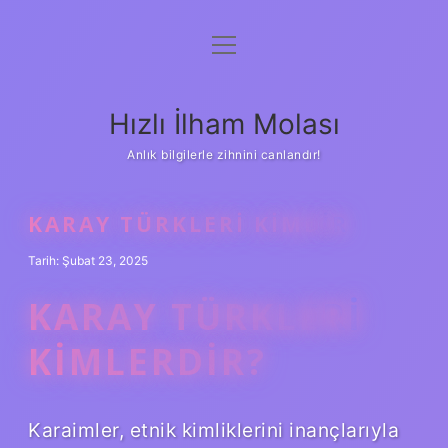
menüyü
Anasayfa
aç
Gizlilik Politikası
Hızlı İlham Molası
Yasal Uyarı
Anlık bilgilerle zihnini canlandır!
Hakkımızda
KARAY TÜRKLERI KIMDIR
Tarih: Şubat 23, 2025
KARAY TÜRKLERI
KIMLERDIR?
Karaimler, etnik kimliklerini inançlarıyla