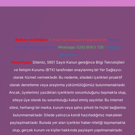
lipbet.online
Reklam ve İletişim:
E-mail:
backlinkpaneli@gmail.com
Teams:
forumhizmeti@gmail.com
Whatsapp: 0262 606 0 726
Telegram:
@karabul
Yasal Uyarı:
Sitemiz, 5651 Sayılı Kanun gereğince Bilgi Teknolojileri
ve İletişim Kurumu (BTK) tarafından onaylanmış bir Yer Sağlayıcı
olarak hizmet vermektedir. Bu nedenle, sitedeki içerikleri proaktif
olarak denetleme veya araştırma yükümlülüğümüz bulunmamaktadır.
Ancak, üyelerimiz yazdıkları içeriklerin sorumluluğunu taşımakta olup,
siteye üye olarak bu sorumluluğu kabul etmiş sayılırlar. Bu internet
sitesi, herhangi bir marka, kurum veya şahıs şirketi ile hiçbir bağlantısı
bulunmamaktadır. Sitede yalnızca kendi hazırladığımız makaleler
paylaşılmaktadır. Burada yer alan içerikler haber niteliği taşımamakta
olup, gerçek kurum ve kişiler hakkında paylaşım yapılmamaktadır.