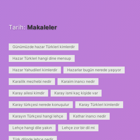
Tarih:
Makaleler
Günümüzde hazar Türkleri kimlerdir
Hazar Türkleri hangi dine mensup
Hazar Yahudileri kimlerdir
Hazarlar bugün nerede yaşıyor
Karailik mezhebi nedir
Karaim inancı nedir
Karay ailesi kimdir
Karay ismi kaç kişide var
Karay türkçesi nerede konuşulur
Karay Türkleri kimlerdir
Karayın Türkçesi hangi lehçe
Kathar inancı nedir
Lehçe hangi dile yakın
Lehçe zor bir dil mi
Türk dilinde lehçe nedir