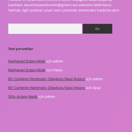
içerikleri,
backlinkpanelicomtr@gmail.com
adresine bildirmeniz
halinde, ilgili içerikler yasal süre içerisinde sitemizden kaldırılacaktır.
Arama
Son yorumlar
Merhamet Erdem Midir
için
admin
Merhamet Erdem Midir
için
Haluk
Bir Cümlenin Nominativ Olduğunu Nasıl Anlarız
için
admin
Bir Cümlenin Nominativ Olduğunu Nasıl Anlarız
için
Ayaz
Sifin Anlamı Nedir
için
admin