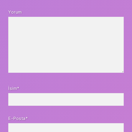
Yorum
İsim*
E-Posta*