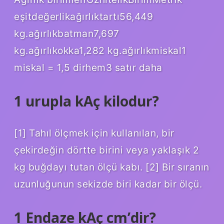
eşitdeğerlikağırlıktartı56,449
kg.ağırlıkbatman7,697
kg.ağırlıkokka1,282 kg.ağırlıkmiskal1
miskal = 1,5 dirhem3 satır daha
1 urupla kAç kilodur?
[1] Tahıl ölçmek için kullanılan, bir
çekirdeğin dörtte birini veya yaklaşık 2
kg buğdayı tutan ölçü kabı. [2] Bir sıranın
uzunluğunun sekizde biri kadar bir ölçü.
1 Endaze kAç cm’dir?