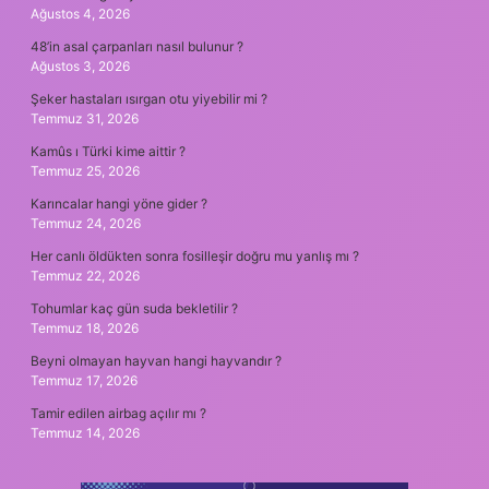
Ağustos 4, 2026
48’in asal çarpanları nasıl bulunur ?
Ağustos 3, 2026
Şeker hastaları ısırgan otu yiyebilir mi ?
Temmuz 31, 2026
Kamûs ı Türki kime aittir ?
Temmuz 25, 2026
Karıncalar hangi yöne gider ?
Temmuz 24, 2026
Her canlı öldükten sonra fosilleşir doğru mu yanlış mı ?
Temmuz 22, 2026
Tohumlar kaç gün suda bekletilir ?
Temmuz 18, 2026
Beyni olmayan hayvan hangi hayvandır ?
Temmuz 17, 2026
Tamir edilen airbag açılır mı ?
Temmuz 14, 2026