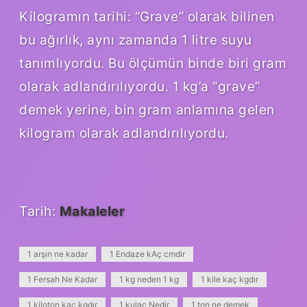
Kilogramın tarihi: “Grave” olarak bilinen
bu ağırlık, aynı zamanda 1 litre suyu
tanımlıyordu. Bu ölçümün binde biri gram
olarak adlandırılıyordu. 1 kg’a “grave”
demek yerine, bin gram anlamına gelen
kilogram olarak adlandırılıyordu.
Tarih:
Makaleler
1 arşın ne kadar
1 Endaze kAç cmdir
1 Fersah Ne Kadar
1 kg neden 1 kg
1 kile kaç kgdır
1 kiloton kaç kgdır
1 kulaç Nedir
1 ton ne demek