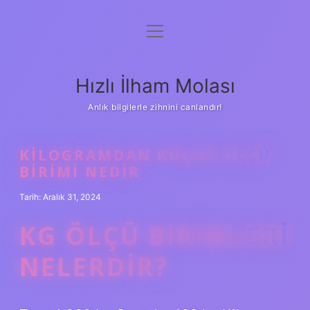
menüyü
Anasayfa
aç
Gizlilik Politikası
Hızlı İlham Molası
Yasal Uyarı
Anlık bilgilerle zihnini canlandır!
Hakkımızda
KILOGRAMDAN KÜÇÜK ÖLÇÜ
BIRIMI NEDIR
Tarih: Aralık 31, 2024
KG ÖLÇÜ BIRIMLERI
NELERDIR?