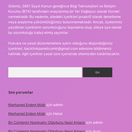
Sitemiz, 5651 Sayılı Kanun gereğince Bilgi Teknolojileri ve İletişim
Kurumu (BTK) tarafından onaylanmış bir Yer Sağlayıcı olarak hizmet
vermektedir. Bu nedenle, sitedeki içerikleri proaktif olarak denetleme
veya araştırma yükümlülüğümüz bulunmamaktadır. Ancak, üyelerimiz
yazdıkları içeriklerin sorumluluğunu taşımakta olup, siteye üye olarak
bu sorumluluğu kabul etmiş sayılırlar.
Hukuka ve yasal düzenlemelere aykırı olduğunu düşündüğünüz
içerikleri,
backlinkpanelicomtr@gmail.com
adresine bildirmeniz
halinde, ilgili içerikler yasal süre içerisinde sitemizden kaldırılacaktır.
Arama
Son yorumlar
Merhamet Erdem Midir
için
admin
Merhamet Erdem Midir
için
Haluk
Bir Cümlenin Nominativ Olduğunu Nasıl Anlarız
için
admin
Bir Cümlenin Nominativ Olduğunu Nasıl Anlarız
için
Ayaz