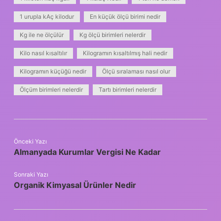
1 urupla kAç kilodur
En küçük ölçü birimi nedir
Kg ile ne ölçülür
Kg ölçü birimleri nelerdir
Kilo nasıl kısaltılır
Kilogramın kısaltılmış hali nedir
Kilogramın küçüğü nedir
Ölçü sıralaması nasıl olur
Ölçüm birimleri nelerdir
Tartı birimleri nelerdir
Önceki Yazı
Almanyada Kurumlar Vergisi Ne Kadar
Sonraki Yazı
Organik Kimyasal Ürünler Nedir