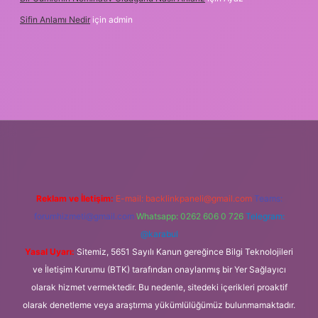
Sifin Anlamı Nedir
için
admin
giriş
tulipbet.online
Reklam ve İletişim:
E-mail:
backlinkpaneli@gmail.com
Teams:
forumhizmeti@gmail.com
Whatsapp: 0262 606 0 726
Telegram:
@karabul
Yasal Uyarı:
Sitemiz, 5651 Sayılı Kanun gereğince Bilgi Teknolojileri
ve İletişim Kurumu (BTK) tarafından onaylanmış bir Yer Sağlayıcı
olarak hizmet vermektedir. Bu nedenle, sitedeki içerikleri proaktif
olarak denetleme veya araştırma yükümlülüğümüz bulunmamaktadır.